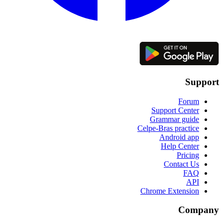
Support
Forum
Support Center
Grammar guide
Celpe-Bras practice
Android app
Help Center
Pricing
Contact Us
FAQ
API
Chrome Extension
Company