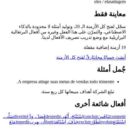
eles / elas
atingem
معاينة فقط
سجّل لفتح كل الأزمنة الـ 20، وتوليد أمثلة لا محدودة بالذكاء
الاصطناعي، والتمرّن على هذا الفعل وغيره من أفعال البرتغالية
البرازيلية مع وضع تدريب تصريف الأفعال لدينا.
19 أزمنة إضافية مقفلة
أنشئ حسابًا مجانيًا
رقِّ لفتح كل الأزمنة
جُمل أمثلة
A empresa atinge suas metas de vendas todo trimestre.
تبلغ الشركة أهداف مبيعاتها كل ربع سنة.
أفعال شائعة أخرى
competir
تَنَافَسَ
concluir
اِسْتَنْتَجَ، أَنْهَى
despedir
فَصَلَ، وَدَّعَ
divertir
سَلَّى،
اِسْتَمْتَعَ
evoluir
تَطَوَّرَ
excluir
حَذَفَ، اِسْتَبْعَدَ
fugir
أن يهرب
impedir
مَنَعَ