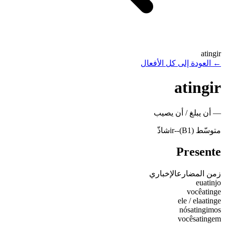
atingir
←
العودة إلى كل الأفعال
atingir
—
أن يبلغ / أن يصيب
متوسّط (B1)
-
-ir
شاذّ
Presente
زمن المضارع
الإخباري
eu
atinjo
você
atinge
ele / ela
atinge
nós
atingimos
vocês
atingem