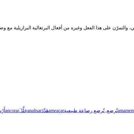
amament
تُرضع, تُرضع رضاعة طبيعية
ameaçar
هَدَّدَ
analisar
حَلَّلَ
ancorar
أَرْ