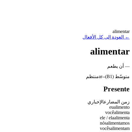
alimentar
←
العودة إلى كل الأفعال
alimentar
—
أن يطعم
متوسّط (B1)
-
-ar
منتظم
Presente
زمن المضارع
الإخباري
eu
alimento
você
alimenta
ele / ela
alimenta
nós
alimentamos
vocês
alimentam