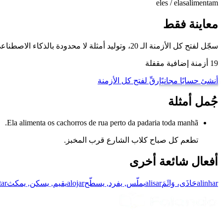
eles / elas
alimentam
معاينة فقط
سجّل لفتح كل الأزمنة الـ 20، وتوليد أمثلة لا محدودة بالذكاء الاصطناعي، والتمرّن على هذا الفعل وغيره من أفعال البرتغالية البرازيلية مع وضع تدريب تصريف الأفعال لدينا.
19 أزمنة إضافية مقفلة
أنشئ حسابًا مجانيًا
رقِّ لفتح كل الأزمنة
جُمل أمثلة
Ela alimenta os cachorros de rua perto da padaria toda manhã.
تطعم كل صباح كلاب الشارع قرب المخبز.
أفعال شائعة أخرى
alinhar
حَاذَى، وَائَمَ
alisar
يملّس, يفرد, يسطّح
alojar
يقيم, يسكن, يمكث
ar