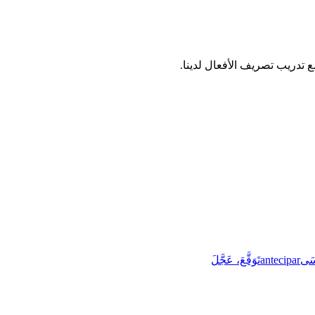
سَى
antecipar
تَوَقَّعَ، عَجَّلَ