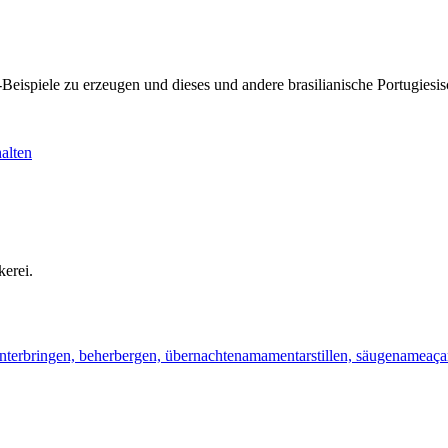
KI-Beispiele zu erzeugen und dieses und andere brasilianische Portugi
alten
kerei.
nterbringen, beherbergen, übernachten
amamentar
stillen, säugen
ameaça