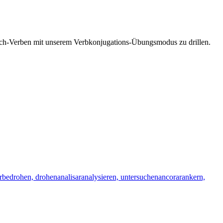
esisch-Verben mit unserem Verbkonjugations-Übungsmodus zu drillen.
r
bedrohen, drohen
analisar
analysieren, untersuchen
ancorar
ankern,