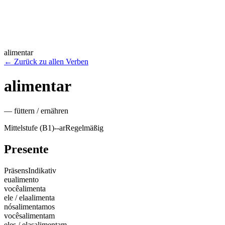
alimentar
←
Zurück zu allen Verben
alimentar
—
füttern / ernähren
Mittelstufe (B1)
-
-ar
Regelmäßig
Presente
Präsens
Indikativ
eu
alimento
você
alimenta
ele / ela
alimenta
nós
alimentamos
vocês
alimentam
eles / elas
alimentam