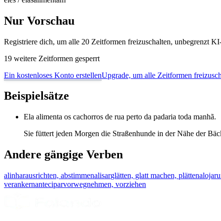
Nur Vorschau
Registriere dich, um alle 20 Zeitformen freizuschalten, unbegrenzt 
19 weitere Zeitformen gesperrt
Ein kostenloses Konto erstellen
Upgrade, um alle Zeitformen freizusch
Beispielsätze
Ela alimenta os cachorros de rua perto da padaria toda manhã.
Sie füttert jeden Morgen die Straßenhunde in der Nähe der Bäc
Andere gängige Verben
alinhar
ausrichten, abstimmen
alisar
glätten, glatt machen, plätten
alojar
u
verankern
antecipar
vorwegnehmen, vorziehen