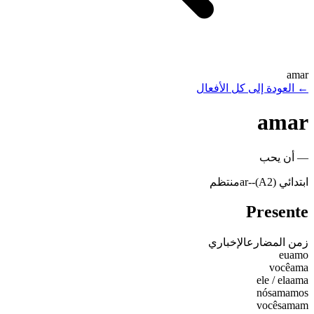
amar
←
العودة إلى كل الأفعال
amar
—
أن يحب
ابتدائي (A2)
-
-ar
منتظم
Presente
زمن المضارع
الإخباري
eu
amo
você
ama
ele / ela
ama
nós
amamos
vocês
amam