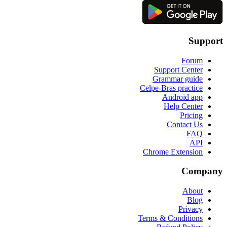
Support
Forum
Support Center
Grammar guide
Celpe-Bras practice
Android app
Help Center
Pricing
Contact Us
FAQ
API
Chrome Extension
Company
About
Blog
Privacy
Terms & Conditions