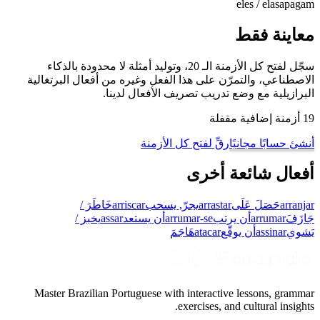
eles / elas
apagam
معاينة فقط
سجّل لفتح كل الأزمنة الـ 20، وتوليد أمثلة لا محدودة بالذكاء
الاصطناعي، والتمرّن على هذا الفعل وغيره من أفعال البرتغالية
البرازيلية مع وضع تدريب تصريف الأفعال لدينا.
19 أزمنة إضافية مقفلة
أنشئ حسابًا مجانيًا
رقِّ لفتح كل الأزمنة
أفعال شائعة أخرى
arranjar
حَصَلَ عَلَى
arrastar
يجرّ, يسحب
arriscar
خَاطَرَ /
جَازَفَ
arrumar
أن يرتب
arrumar-se
أن يستعد
assar
يخبز /
يَشوي
assinar
أن يوقّع
atacar
هَاجَمَ
Master Brazilian Portuguese with interactive lessons, grammar
exercises, and cultural insights.