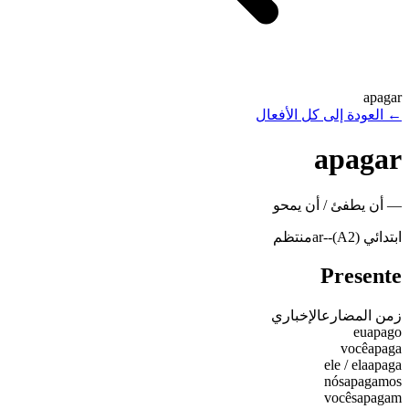
apagar
←
العودة إلى كل الأفعال
apagar
—
أن يطفئ / أن يمحو
ابتدائي (A2)
-
-ar
منتظم
Presente
زمن المضارع
الإخباري
eu
apago
você
apaga
ele / ela
apaga
nós
apagamos
vocês
apagam