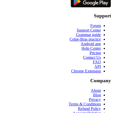
Support
Forum
Support Center
Grammar guide
Celpe-Bras practice
Android app
Help Center
Pricing
Contact Us
FAQ
API
Chrome Extension
Company
About
Blog
Privacy
Terms & Conditions
Refund Policy