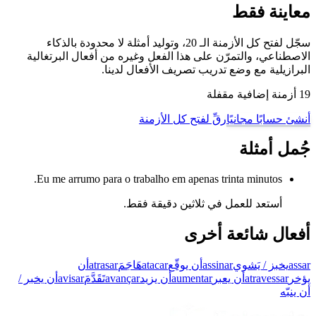
معاينة فقط
سجّل لفتح كل الأزمنة الـ 20، وتوليد أمثلة لا محدودة بالذكاء
الاصطناعي، والتمرّن على هذا الفعل وغيره من أفعال البرتغالية
البرازيلية مع وضع تدريب تصريف الأفعال لدينا.
19 أزمنة إضافية مقفلة
أنشئ حسابًا مجانيًا
رقِّ لفتح كل الأزمنة
جُمل أمثلة
Eu me arrumo para o trabalho em apenas trinta minutos.
أستعد للعمل في ثلاثين دقيقة فقط.
أفعال شائعة أخرى
assar
يخبز / يَشوي
assinar
أن يوقّع
atacar
هَاجَمَ
atrasar
أن
يؤخر
atravessar
أن يعبر
aumentar
أن يزيد
avançar
تَقَدَّمَ
avisar
أن يخبر /
أن ينبّه