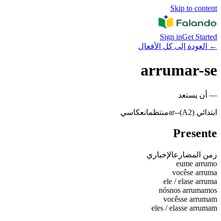
Skip to content
Sign in
Get Started
←
العودة إلى كل الأفعال
arrumar-se
—
أن يستعد
ابتدائي (A2)
-
-ar
منتظم
انعكاسي
Presente
زمن المضارع
الإخباري
eu
me arrumo
você
se arruma
ele / ela
se arruma
nós
nos arrumamos
vocês
se arrumam
eles / elas
se arrumam