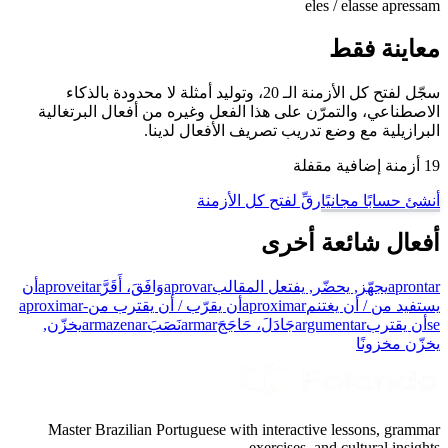
eles / elas
se apressam
معاينة فقط
سجّل لفتح كل الأزمنة الـ 20، وتوليد أمثلة لا محدودة بالذكاء
الاصطناعي، والتمرّن على هذا الفعل وغيره من أفعال البرتغالية
البرازيلية مع وضع تدريب تصريف الأفعال لدينا.
19 أزمنة إضافية مقفلة
أنشئ حسابًا مجانيًا
رقِّ لفتح كل الأزمنة
أفعال شائعة أخرى
aprontar
يجهّز, يحضّر, يفتعل المقالب
aprovar
وَافَقَ، أَقَرَّ
aproveitar
أن
يستفيد من / أن يغتنم
aproximar
أن يقرّب / أن يقترب من
aproximar-
se
أن يقترب
argumentar
جَادَلَ، حَاجَجَ
armar
نَصَبَ
armazenar
يخزّن,
يخزّن مخزونًا
Master Brazilian Portuguese with interactive lessons, grammar
exercises, and cultural insights.