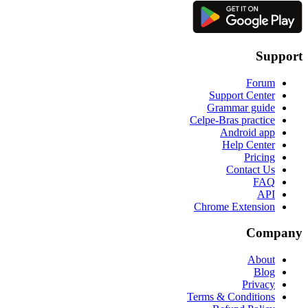
Support
Forum
Support Center
Grammar guide
Celpe-Bras practice
Android app
Help Center
Pricing
Contact Us
FAQ
API
Chrome Extension
Company
About
Blog
Privacy
Terms & Conditions