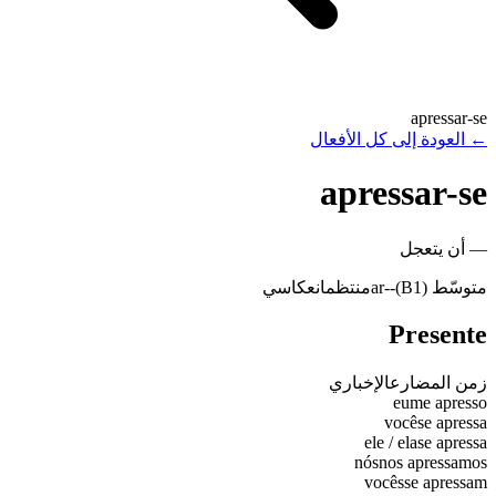
apressar-se
←
العودة إلى كل الأفعال
apressar-se
—
أن يتعجل
متوسّط (B1)
-
-ar
منتظم
انعكاسي
Presente
زمن المضارع
الإخباري
eu
me apresso
você
se apressa
ele / ela
se apressa
nós
nos apressamos
vocês
se apressam