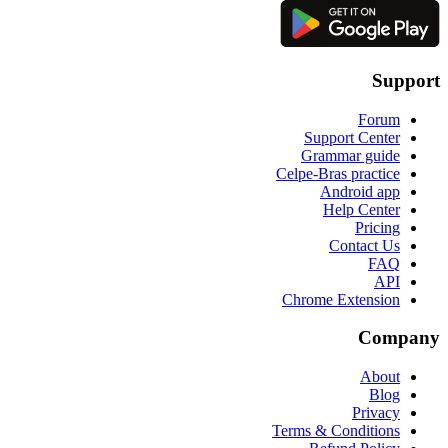
Support
Forum
Support Center
Grammar guide
Celpe-Bras practice
Android app
Help Center
Pricing
Contact Us
FAQ
API
Chrome Extension
Company
About
Blog
Privacy
Terms & Conditions