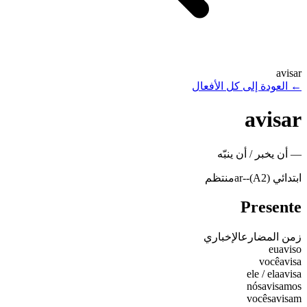
avisar
←
العودة إلى كل الأفعال
avisar
—
أن يخبر / أن ينبّه
ابتدائي (A2)
-
-ar
منتظم
Presente
زمن المضارع
الإخباري
eu
aviso
você
avisa
ele / ela
avisa
nós
avisamos
vocês
avisam