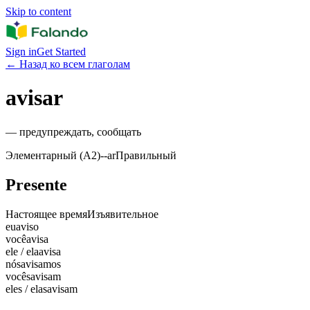
Skip to content
Sign in
Get Started
←
Назад ко всем глаголам
avisar
—
предупреждать, сообщать
Элементарный (A2)
-
-ar
Правильный
Presente
Настоящее время
Изъявительное
eu
aviso
você
avisa
ele / ela
avisa
nós
avisamos
vocês
avisam
eles / elas
avisam