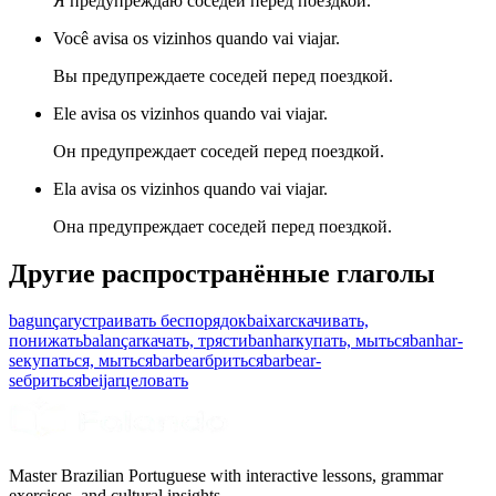
Я предупреждаю соседей перед поездкой.
Você avisa os vizinhos quando vai viajar.
Вы предупреждаете соседей перед поездкой.
Ele avisa os vizinhos quando vai viajar.
Он предупреждает соседей перед поездкой.
Ela avisa os vizinhos quando vai viajar.
Она предупреждает соседей перед поездкой.
Другие распространённые глаголы
bagunçar
устраивать беспорядок
baixar
скачивать,
понижать
balançar
качать, трясти
banhar
купать, мыться
banhar-
se
купаться, мыться
barbear
бриться
barbear-
se
бриться
beijar
целовать
Master Brazilian Portuguese with interactive lessons, grammar
exercises, and cultural insights.