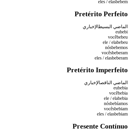
eles / elas
bebem
Pretérito Perfeito
الماضي البسيط
الإخباري
eu
bebi
você
bebeu
ele / ela
bebeu
nós
bebemos
vocês
beberam
eles / elas
beberam
Pretérito Imperfeito
الماضي الناقص
الإخباري
eu
bebia
você
bebia
ele / ela
bebia
nós
bebíamos
vocês
bebiam
eles / elas
bebiam
Presente Contínuo