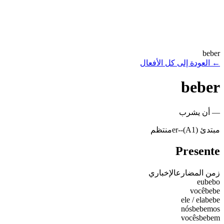
beber
←
العودة إلى كل الأفعال
beber
—
أن يشرب
مبتدئ (A1)
-
-er
منتظم
Presente
زمن المضارع
الإخباري
eu
bebo
você
bebe
ele / ela
bebe
nós
bebemos
vocês
bebem