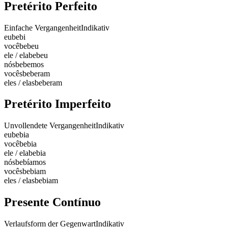
Pretérito Perfeito
Einfache Vergangenheit
Indikativ
eu
bebi
você
bebeu
ele / ela
bebeu
nós
bebemos
vocês
beberam
eles / elas
beberam
Pretérito Imperfeito
Unvollendete Vergangenheit
Indikativ
eu
bebia
você
bebia
ele / ela
bebia
nós
bebíamos
vocês
bebiam
eles / elas
bebiam
Presente Contínuo
Verlaufsform der Gegenwart
Indikativ