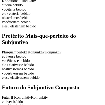
Konditional II
Indikativ
eu
teria bebido
você
teria bebido
ele / ela
teria bebido
nós
teríamos bebido
vocês
teriam bebido
eles / elas
teriam bebido
Pretérito Mais-que-perfeito do
Subjuntivo
Plusquamperfekt Konjunktiv
Konjunktiv
eu
tivesse bebido
você
tivesse bebido
ele / ela
tivesse bebido
nós
tivéssemos bebido
vocês
tivessem bebido
eles / elas
tivessem bebido
Futuro do Subjuntivo Composto
Futur II Konjunktiv
Konjunktiv
eu
tiver bebido