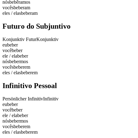
nós
bebêramos
vocês
beberam
eles / elas
beberam
Futuro do Subjuntivo
Konjunktiv Futur
Konjunktiv
eu
beber
você
beber
ele / ela
beber
nós
bebermos
vocês
beberem
eles / elas
beberem
Infinitivo Pessoal
Persönlicher Infinitiv
Infinitiv
eu
beber
você
beber
ele / ela
beber
nós
bebermos
vocês
beberem
eles / elas
beberem