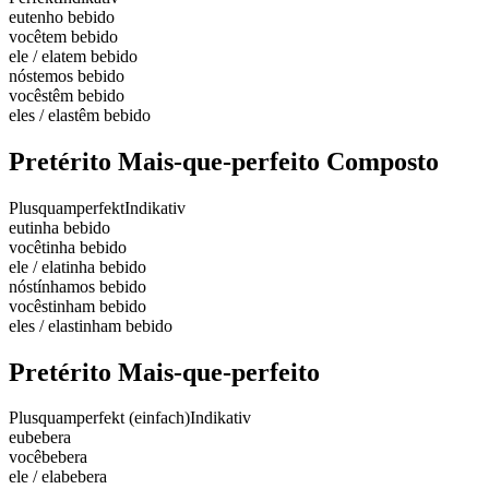
eu
tenho bebido
você
tem bebido
ele / ela
tem bebido
nós
temos bebido
vocês
têm bebido
eles / elas
têm bebido
Pretérito Mais-que-perfeito Composto
Plusquamperfekt
Indikativ
eu
tinha bebido
você
tinha bebido
ele / ela
tinha bebido
nós
tínhamos bebido
vocês
tinham bebido
eles / elas
tinham bebido
Pretérito Mais-que-perfeito
Plusquamperfekt (einfach)
Indikativ
eu
bebera
você
bebera
ele / ela
bebera