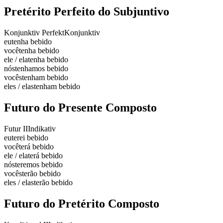
Pretérito Perfeito do Subjuntivo
Konjunktiv Perfekt
Konjunktiv
eu
tenha bebido
você
tenha bebido
ele / ela
tenha bebido
nós
tenhamos bebido
vocês
tenham bebido
eles / elas
tenham bebido
Futuro do Presente Composto
Futur II
Indikativ
eu
terei bebido
você
terá bebido
ele / ela
terá bebido
nós
teremos bebido
vocês
terão bebido
eles / elas
terão bebido
Futuro do Pretérito Composto