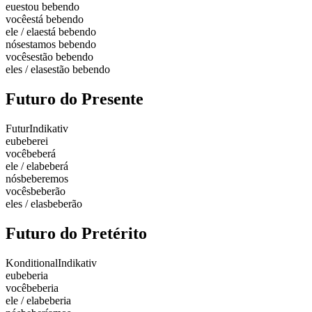
eu
estou bebendo
você
está bebendo
ele / ela
está bebendo
nós
estamos bebendo
vocês
estão bebendo
eles / elas
estão bebendo
Futuro do Presente
Futur
Indikativ
eu
beberei
você
beberá
ele / ela
beberá
nós
beberemos
vocês
beberão
eles / elas
beberão
Futuro do Pretérito
Konditional
Indikativ
eu
beberia
você
beberia
ele / ela
beberia