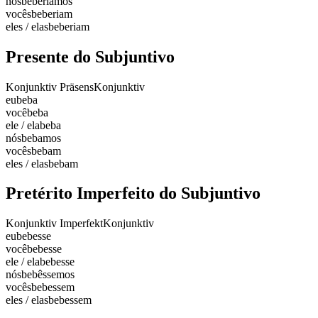
nós
beberíamos
vocês
beberiam
eles / elas
beberiam
Presente do Subjuntivo
Konjunktiv Präsens
Konjunktiv
eu
beba
você
beba
ele / ela
beba
nós
bebamos
vocês
bebam
eles / elas
bebam
Pretérito Imperfeito do Subjuntivo
Konjunktiv Imperfekt
Konjunktiv
eu
bebesse
você
bebesse
ele / ela
bebesse
nós
bebêssemos
vocês
bebessem
eles / elas
bebessem