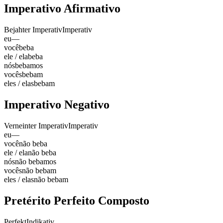
Imperativo Afirmativo
Bejahter Imperativ
Imperativ
eu
—
você
beba
ele / ela
beba
nós
bebamos
vocês
bebam
eles / elas
bebam
Imperativo Negativo
Verneinter Imperativ
Imperativ
eu
—
você
não beba
ele / ela
não beba
nós
não bebamos
vocês
não bebam
eles / elas
não bebam
Pretérito Perfeito Composto
Perfekt
Indikativ