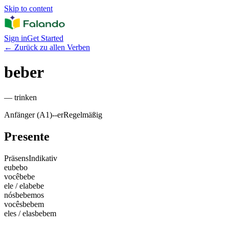
Skip to content
Sign in
Get Started
←
Zurück zu allen Verben
beber
—
trinken
Anfänger (A1)
-
-er
Regelmäßig
Presente
Präsens
Indikativ
eu
bebo
você
bebe
ele / ela
bebe
nós
bebemos
vocês
bebem
eles / elas
bebem