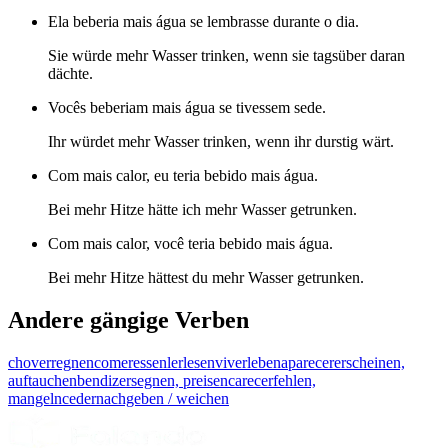
Ela beberia mais água se lembrasse durante o dia.
Sie würde mehr Wasser trinken, wenn sie tagsüber daran
dächte.
Vocês beberiam mais água se tivessem sede.
Ihr würdet mehr Wasser trinken, wenn ihr durstig wärt.
Com mais calor, eu teria bebido mais água.
Bei mehr Hitze hätte ich mehr Wasser getrunken.
Com mais calor, você teria bebido mais água.
Bei mehr Hitze hättest du mehr Wasser getrunken.
Andere gängige Verben
chover
regnen
comer
essen
ler
lesen
viver
leben
aparecer
erscheinen,
auftauchen
bendizer
segnen, preisen
carecer
fehlen,
mangeln
ceder
nachgeben / weichen