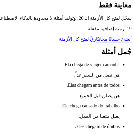
معاينة فقط
سجّل لفتح كل الأزمنة الـ 20، وتوليد أمثلة لا محدودة بالذكاء الاصطناعي، والتمرّن على هذا الفعل وغيره من أفعال البرتغالية البرازيلية مع وضع تدريب تصريف الأفعال لدينا.
19 أزمنة إضافية مقفلة
أنشئ حسابًا مجانيًا
رقِّ لفتح كل الأزمنة
جُمل أمثلة
Ela chega de viagem amanhã.
هي تصل من السفر غداً.
Elas chegam antes de todos.
هن يصلن قبل الجميع.
Ele chega cansado do trabalho.
يصل متعبا من العمل.
Eles chegam de ônibus.