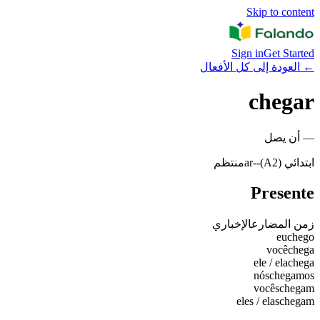
Skip to content
Sign in
Get Started
←
العودة إلى كل الأفعال
chegar
—
أن يصل
ابتدائي (A2)
-
-ar
منتظم
Presente
زمن المضارع
الإخباري
eu
chego
você
chega
ele / ela
chega
nós
chegamos
vocês
chegam
eles / elas
chegam