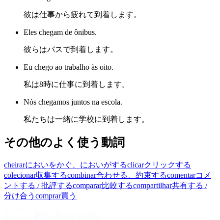
彼は仕事から疲れて到着します。
Eles chegam de ônibus.
彼らはバスで到着します。
Eu chego ao trabalho às oito.
私は8時に仕事に到着します。
Nós chegamos juntos na escola.
私たちは一緒に学校に到着します。
その他のよく使う動詞
cheirar
においをかぐ、においがする
clicar
クリックする
colecionar
収集する
combinar
合わせる、約束する
comentar
コメ
ントする / 批評する
comparar
比較する
compartilhar
共有する /
分け合う
comprar
買う