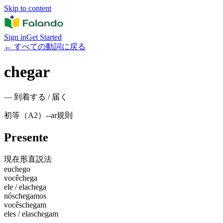
Skip to content
Sign in
Get Started
←
すべての動詞に戻る
chegar
—
到着する / 届く
初等（A2）
-
-ar
規則
Presente
現在形
直説法
eu
chego
você
chega
ele / ela
chega
nós
chegamos
vocês
chegam
eles / elas
chegam