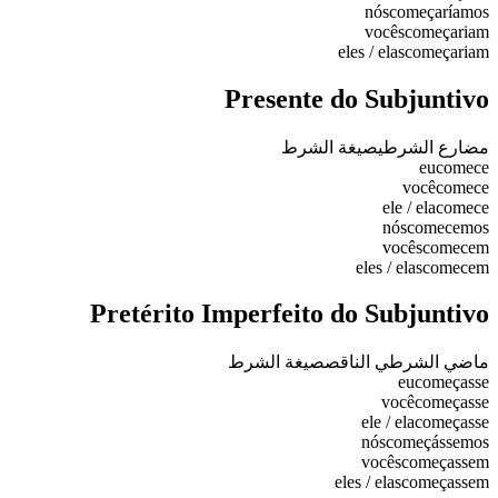
nós
começaríamos
vocês
começariam
eles / elas
começariam
Presente do Subjuntivo
مضارع الشرطي
صيغة الشرط
eu
comece
você
comece
ele / ela
comece
nós
comecemos
vocês
comecem
eles / elas
comecem
Pretérito Imperfeito do Subjuntivo
ماضي الشرطي الناقص
صيغة الشرط
eu
começasse
você
começasse
ele / ela
começasse
nós
começássemos
vocês
começassem
eles / elas
começassem