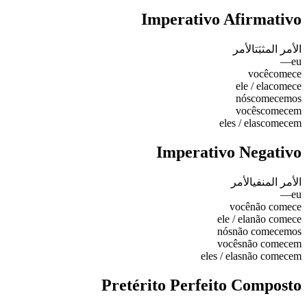
Imperativo Afirmativo
الأمر المثبَت
الأمر
—
eu
você
comece
ele / ela
comece
nós
comecemos
vocês
comecem
eles / elas
comecem
Imperativo Negativo
الأمر المنفي
الأمر
—
eu
você
não comece
ele / ela
não comece
nós
não comecemos
vocês
não comecem
eles / elas
não comecem
Pretérito Perfeito Composto