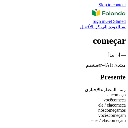
Skip to content
Sign in
Get Started
←
العودة إلى كل الأفعال
começar
—
أن يبدأ
مبتدئ (A1)
-
-ar
منتظم
Presente
زمن المضارع
الإخباري
eu
começo
você
começa
ele / ela
começa
nós
começamos
vocês
começam
eles / elas
começam