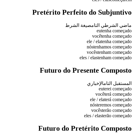
Pretérito Perfeito do Subjuntivo
ماضي الشرطي التام
صيغة الشرط
eu
tenha começado
você
tenha começado
ele / ela
tenha começado
nós
tenhamos começado
vocês
tenham começado
eles / elas
tenham começado
Futuro do Presente Composto
المستقبل التام
الإخباري
eu
terei começado
você
terá começado
ele / ela
terá começado
nós
teremos começado
vocês
terão começado
eles / elas
terão começado
Futuro do Pretérito Composto