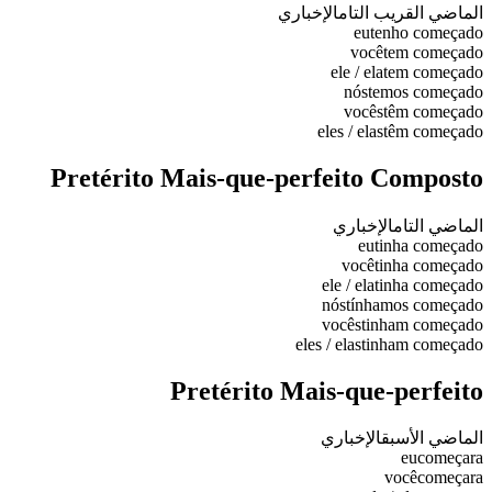
الماضي القريب التام
الإخباري
eu
tenho começado
você
tem começado
ele / ela
tem começado
nós
temos começado
vocês
têm começado
eles / elas
têm começado
Pretérito Mais-que-perfeito Composto
الماضي التام
الإخباري
eu
tinha começado
você
tinha começado
ele / ela
tinha começado
nós
tínhamos começado
vocês
tinham começado
eles / elas
tinham começado
Pretérito Mais-que-perfeito
الماضي الأسبق
الإخباري
eu
começara
você
começara