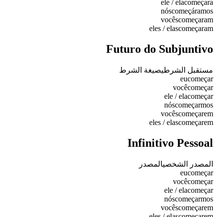
ele / ela
começara
nós
começáramos
vocês
começaram
eles / elas
começaram
Futuro do Subjuntivo
مستقبل الشرطي
صيغة الشرط
eu
começar
você
começar
ele / ela
começar
nós
começarmos
vocês
começarem
eles / elas
começarem
Infinitivo Pessoal
المصدر الشخصي
المصدر
eu
começar
você
começar
ele / ela
começar
nós
começarmos
vocês
começarem
eles / elas
começarem