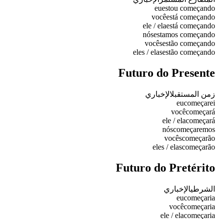
eu
estou começando
você
está começando
ele / ela
está começando
nós
estamos começando
vocês
estão começando
eles / elas
estão começando
Futuro do Presente
زمن المستقبل
الإخباري
eu
começarei
você
começará
ele / ela
começará
nós
começaremos
vocês
começarão
eles / elas
começarão
Futuro do Pretérito
الشرطي
الإخباري
eu
começaria
você
começaria
ele / ela
começaria