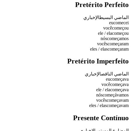
Pretérito Perfeito
الماضي البسيط
الإخباري
eu
comecei
você
começou
ele / ela
começou
nós
começamos
vocês
começaram
eles / elas
começaram
Pretérito Imperfeito
الماضي الناقص
الإخباري
eu
começava
você
começava
ele / ela
começava
nós
começávamos
vocês
começavam
eles / elas
começavam
Presente Contínuo
المضارع المستمر
الإخباري