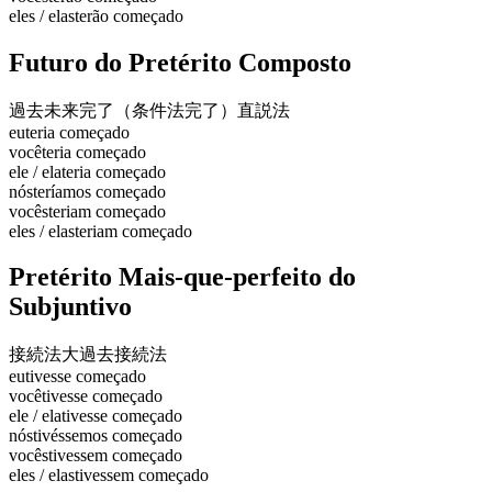
eles / elas
terão começado
Futuro do Pretérito Composto
過去未来完了（条件法完了）
直説法
eu
teria começado
você
teria começado
ele / ela
teria começado
nós
teríamos começado
vocês
teriam começado
eles / elas
teriam começado
Pretérito Mais-que-perfeito do
Subjuntivo
接続法大過去
接続法
eu
tivesse começado
você
tivesse começado
ele / ela
tivesse começado
nós
tivéssemos começado
vocês
tivessem começado
eles / elas
tivessem começado