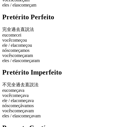
eles / elas
começam
Pretérito Perfeito
完全過去
直説法
eu
comecei
você
começou
ele / ela
começou
nós
começamos
vocês
começaram
eles / elas
começaram
Pretérito Imperfeito
不完全過去
直説法
eu
começava
você
começava
ele / ela
começava
nós
começávamos
vocês
começavam
eles / elas
começavam