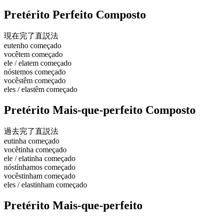
Pretérito Perfeito Composto
現在完了
直説法
eu
tenho começado
você
tem começado
ele / ela
tem começado
nós
temos começado
vocês
têm começado
eles / elas
têm começado
Pretérito Mais-que-perfeito Composto
過去完了
直説法
eu
tinha começado
você
tinha começado
ele / ela
tinha começado
nós
tínhamos começado
vocês
tinham começado
eles / elas
tinham começado
Pretérito Mais-que-perfeito