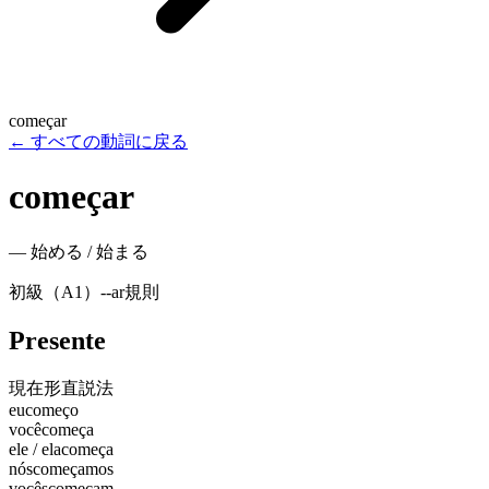
começar
←
すべての動詞に戻る
começar
—
始める / 始まる
初級（A1）
-
-ar
規則
Presente
現在形
直説法
eu
começo
você
começa
ele / ela
começa
nós
começamos
vocês
começam