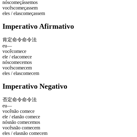
nós
começássemos
vocês
começassem
eles / elas
começassem
Imperativo Afirmativo
肯定命令
命令法
eu
—
você
comece
ele / ela
comece
nós
comecemos
vocês
comecem
eles / elas
comecem
Imperativo Negativo
否定命令
命令法
eu
—
você
não comece
ele / ela
não comece
nós
não comecemos
vocês
não comecem
eles / elas
não comecem