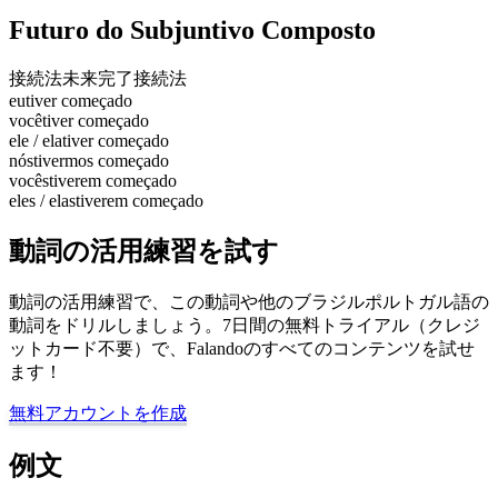
Futuro do Subjuntivo Composto
接続法未来完了
接続法
eu
tiver começado
você
tiver começado
ele / ela
tiver começado
nós
tivermos começado
vocês
tiverem começado
eles / elas
tiverem começado
動詞の活用練習を試す
動詞の活用練習で、この動詞や他のブラジルポルトガル語の
動詞をドリルしましょう。7日間の無料トライアル（クレジ
ットカード不要）で、Falandoのすべてのコンテンツを試せ
ます！
無料アカウントを作成
例文