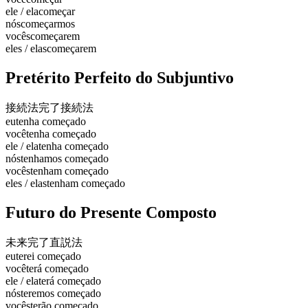
ele / ela
começar
nós
começarmos
vocês
começarem
eles / elas
começarem
Pretérito Perfeito do Subjuntivo
接続法完了
接続法
eu
tenha começado
você
tenha começado
ele / ela
tenha começado
nós
tenhamos começado
vocês
tenham começado
eles / elas
tenham começado
Futuro do Presente Composto
未来完了
直説法
eu
terei começado
você
terá começado
ele / ela
terá começado
nós
teremos começado
vocês
terão começado