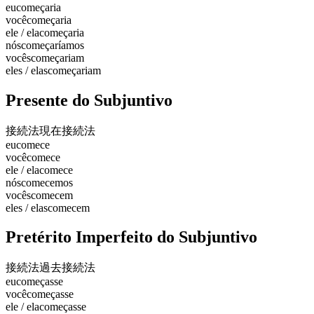
eu
começaria
você
começaria
ele / ela
começaria
nós
começaríamos
vocês
começariam
eles / elas
começariam
Presente do Subjuntivo
接続法現在
接続法
eu
comece
você
comece
ele / ela
comece
nós
comecemos
vocês
comecem
eles / elas
comecem
Pretérito Imperfeito do Subjuntivo
接続法過去
接続法
eu
começasse
você
começasse
ele / ela
começasse