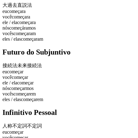
大過去
直説法
eu
começara
você
começara
ele / ela
começara
nós
começáramos
vocês
começaram
eles / elas
começaram
Futuro do Subjuntivo
接続法未来
接続法
eu
começar
você
começar
ele / ela
começar
nós
começarmos
vocês
começarem
eles / elas
começarem
Infinitivo Pessoal
人称不定詞
不定詞
eu
começar
você
começar