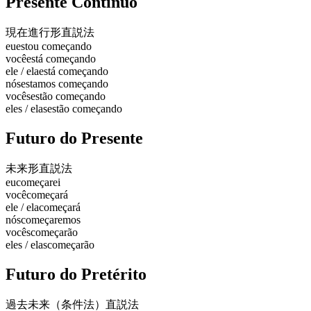
Presente Contínuo
現在進行形
直説法
eu
estou começando
você
está começando
ele / ela
está começando
nós
estamos começando
vocês
estão começando
eles / elas
estão começando
Futuro do Presente
未来形
直説法
eu
começarei
você
começará
ele / ela
começará
nós
começaremos
vocês
começarão
eles / elas
começarão
Futuro do Pretérito
過去未来（条件法）
直説法