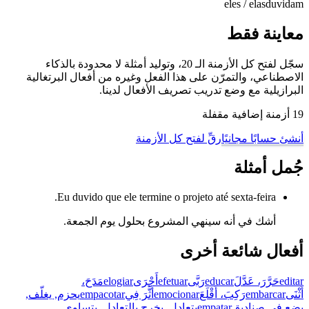
eles / elas
duvidam
معاينة فقط
سجّل لفتح كل الأزمنة الـ 20، وتوليد أمثلة لا محدودة بالذكاء
الاصطناعي، والتمرّن على هذا الفعل وغيره من أفعال البرتغالية
البرازيلية مع وضع تدريب تصريف الأفعال لدينا.
19 أزمنة إضافية مقفلة
أنشئ حسابًا مجانيًا
رقِّ لفتح كل الأزمنة
جُمل أمثلة
Eu duvido que ele termine o projeto até sexta-feira.
أشك في أنه سينهي المشروع بحلول يوم الجمعة.
أفعال شائعة أخرى
editar
حَرَّرَ، عَدَّلَ
educar
رَبَّى
efetuar
أَجْرَى
elogiar
مَدَحَ،
أَثْنَى
embarcar
رَكِبَ، أَقْلَعَ
emocionar
أَثَّرَ فِي
empacotar
يحزم, يغلّف,
يضع في صناديق
empatar
يتعادل, يخرج بالتعادل, يتساوى