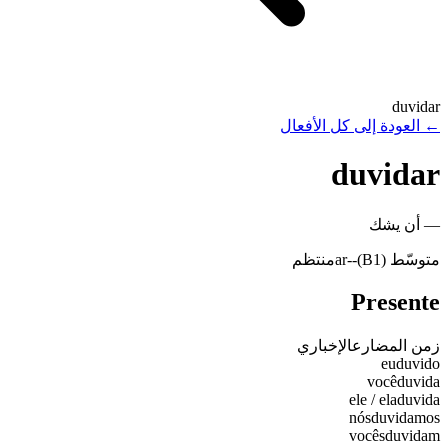
duvidar
←
العودة إلى كل الأفعال
duvidar
—
أن يشك
متوسّط (B1)
-
-ar
منتظم
Presente
زمن المضارع
الإخباري
eu
duvido
você
duvida
ele / ela
duvida
nós
duvidamos
vocês
duvidam