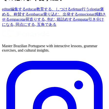
editar
編集する
educar
教育する、しつける
efetuar
行う
elogiar
褒
める、称賛する
embarcar
乗り込む、出発する
emocionar
感動さ
せる
empacotar
荷造りする, 包む, 箱詰めする
empatar
引き分け
になる, 同点にする, 互角である
Master Brazilian Portuguese with interactive lessons, grammar
exercises, and cultural insights.