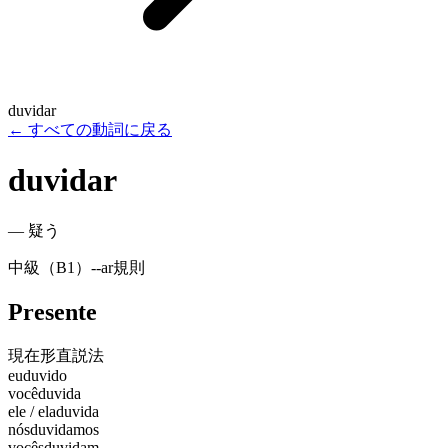
duvidar
←
すべての動詞に戻る
duvidar
—
疑う
中級（B1）
-
-ar
規則
Presente
現在形
直説法
eu
duvido
você
duvida
ele / ela
duvida
nós
duvidamos
vocês
duvidam