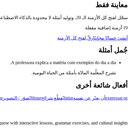
معاينة فقط
سجّل لفتح كل الأزمنة الـ 20، وتوليد أمثلة لا محدودة بالذكاء الاصطناعي، والتمرّن على هذا الفعل وغيره من أفعال البرتغالية البرازيلية مع وضع تدريب تصريف الأفعال لدينا.
19 أزمنة إضافية مقفلة
أنشئ حسابًا مجانيًا
رقِّ لفتح كل الأزمنة
جُمل أمثلة
A professora explica a matéria com exemplos do dia a dia.
تشرح المعلّمة المادّة بأمثلة من الحياة اليومية.
أفعال شائعة أخرى
expressar-se
أن يعبّر عن نفسه
fatiar
يُقطّع شرائح
filmar
يُصوّر / التصوير
ar
uese with interactive lessons, grammar exercises, and cultural insights.