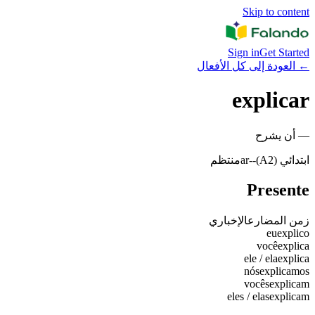
Skip to content
Sign in
Get Started
←
العودة إلى كل الأفعال
explicar
—
أن يشرح
ابتدائي (A2)
-
-ar
منتظم
Presente
زمن المضارع
الإخباري
eu
explico
você
explica
ele / ela
explica
nós
explicamos
vocês
explicam
eles / elas
explicam