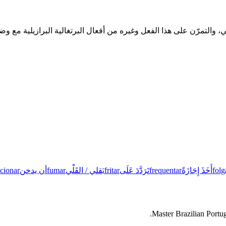
folg
أَخَذَ إِجَازَةً
frequentar
تَرَدَّدَ عَلَى
fritar
يَقلي / القَلْي
fumar
أن يدخن
cionar
Master Brazilian Portug