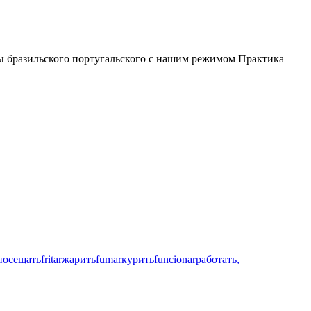
лы бразильского португальского с нашим режимом Практика
посещать
fritar
жарить
fumar
курить
funcionar
работать,