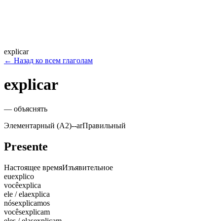
explicar
←
Назад ко всем глаголам
explicar
—
объяснять
Элементарный (A2)
-
-ar
Правильный
Presente
Настоящее время
Изъявительное
eu
explico
você
explica
ele / ela
explica
nós
explicamos
vocês
explicam
eles / elas
explicam