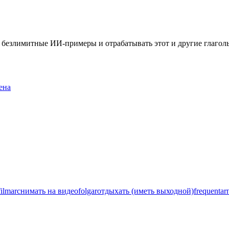
ть безлимитные ИИ-примеры и отрабатывать этот и другие глаго
ена
filmar
снимать на видео
folgar
отдыхать (иметь выходной)
frequentar