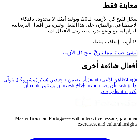
معاينة فقط
سجّل لفتح كل الأزمنة الـ 20، وتوليد أمثلة لا محدودة بالذكاء
الاصطناعي، والتمرّن على هذا الفعل وغيره من أفعال البرتغالية
البرازيلية مع وضع تدريب تصريف الأفعال لدينا.
19 أزمنة إضافية مقفلة
أنشئ حسابًا مجانيًا
رقِّ لفتح كل الأزمنة
أفعال شائعة أخرى
fingir
تَظَاهَرَ، اِدَّعَى
garantir
أن يضمن
gerir
يدير, يُسيّر (مشروعًا), يتولّى
إدارة
insistir
أن يصر
invadir
اجْتَاحَ
investir
أن يستثمر
mentir
أن
يكذب
partir
أن يغادر
Master Brazilian Portuguese with interactive lessons, grammar
exercises, and cultural insights.