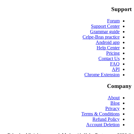
Support
Forum
Support Center
Grammar guide
Celpe-Bras practice
Android app
Help Center
Pricing
Contact Us
FAQ
API
Chrome Extension
Company
About
Blog
Privacy
Terms & Conditions
Refund Policy
Account Deletion