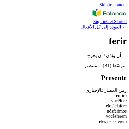
Skip to content
Sign in
Get Started
←
العودة إلى كل الأفعال
ferir
—
أن يؤذي / أن يجرح
متوسّط (B1)
-
-ir
منتظم
Presente
زمن المضارع
الإخباري
eu
firo
você
fere
ele / ela
fere
nós
ferimos
vocês
ferem
eles / elas
ferem