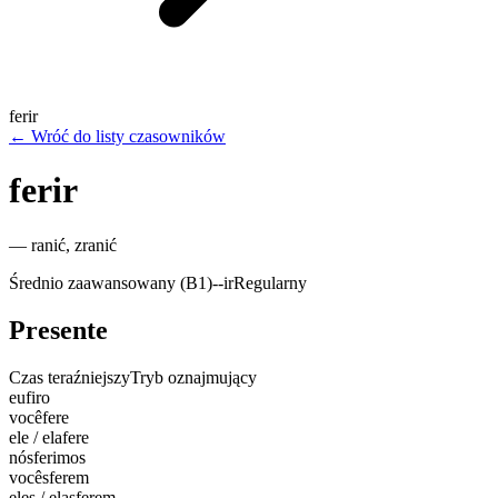
ferir
←
Wróć do listy czasowników
ferir
—
ranić, zranić
Średnio zaawansowany (B1)
-
-ir
Regularny
Presente
Czas teraźniejszy
Tryb oznajmujący
eu
firo
você
fere
ele / ela
fere
nós
ferimos
vocês
ferem
eles / elas
ferem