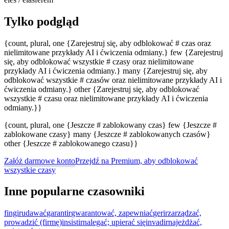
Tylko podgląd
{count, plural, one {Zarejestruj się, aby odblokować # czas oraz
nielimitowane przykłady AI i ćwiczenia odmiany.} few {Zarejestruj
się, aby odblokować wszystkie # czasy oraz nielimitowane
przykłady AI i ćwiczenia odmiany.} many {Zarejestruj się, aby
odblokować wszystkie # czasów oraz nielimitowane przykłady AI i
ćwiczenia odmiany.} other {Zarejestruj się, aby odblokować
wszystkie # czasu oraz nielimitowane przykłady AI i ćwiczenia
odmiany.}}
{count, plural, one {Jeszcze # zablokowany czas} few {Jeszcze #
zablokowane czasy} many {Jeszcze # zablokowanych czasów}
other {Jeszcze # zablokowanego czasu}}
Załóż darmowe konto
Przejdź na Premium, aby odblokować
wszystkie czasy
Inne popularne czasowniki
fingir
udawać
garantir
gwarantować, zapewniać
gerir
zarządzać,
prowadzić (firmę)
insistir
nalegać; upierać się
invadir
najeżdżać,