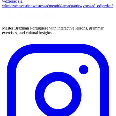
wdzierać się,
wkraczać
investir
inwestować
mentir
kłamać
partir
wyruszać, odjeżdżać
Master Brazilian Portuguese with interactive lessons, grammar
exercises, and cultural insights.