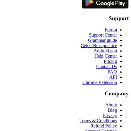
Support
Forum
Support Center
Grammar guide
Celpe-Bras practice
Android app
Help Center
Pricing
Contact Us
FAQ
API
Chrome Extension
Company
About
Blog
Privacy
Terms & Conditions
Refund Policy