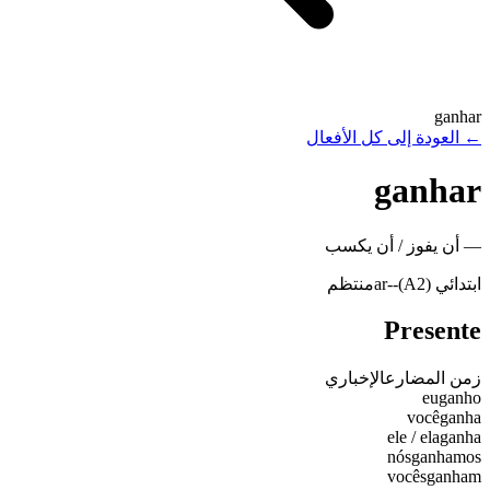
ganhar
←
العودة إلى كل الأفعال
ganhar
—
أن يفوز / أن يكسب
ابتدائي (A2)
-
-ar
منتظم
Presente
زمن المضارع
الإخباري
eu
ganho
você
ganha
ele / ela
ganha
nós
ganhamos
vocês
ganham