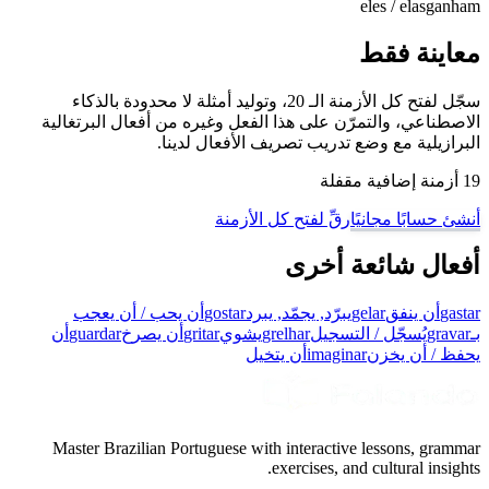
eles / elas
ganham
معاينة فقط
سجّل لفتح كل الأزمنة الـ 20، وتوليد أمثلة لا محدودة بالذكاء
الاصطناعي، والتمرّن على هذا الفعل وغيره من أفعال البرتغالية
البرازيلية مع وضع تدريب تصريف الأفعال لدينا.
19 أزمنة إضافية مقفلة
أنشئ حسابًا مجانيًا
رقِّ لفتح كل الأزمنة
أفعال شائعة أخرى
gastar
أن ينفق
gelar
يبرّد, يجمّد, يبرد
gostar
أن يحب / أن يعجب
بـ
gravar
يُسجّل / التسجيل
grelhar
يشوي
gritar
أن يصرخ
guardar
أن
يحفظ / أن يخزن
imaginar
أن يتخيل
Master Brazilian Portuguese with interactive lessons, grammar
exercises, and cultural insights.