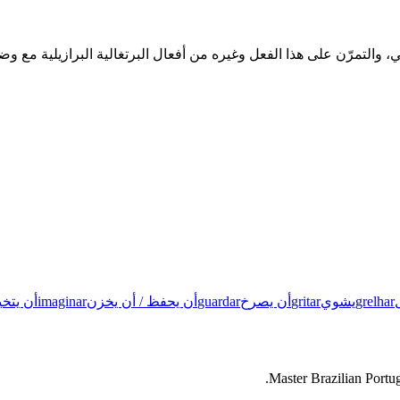
grelhar
يشوي
gritar
أن يصرخ
guardar
أن يحفظ / أن يخزن
imaginar
أن يتخ
Master Brazilian Portug