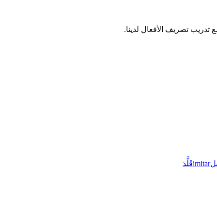
يل
imitar
قَلَّدَ