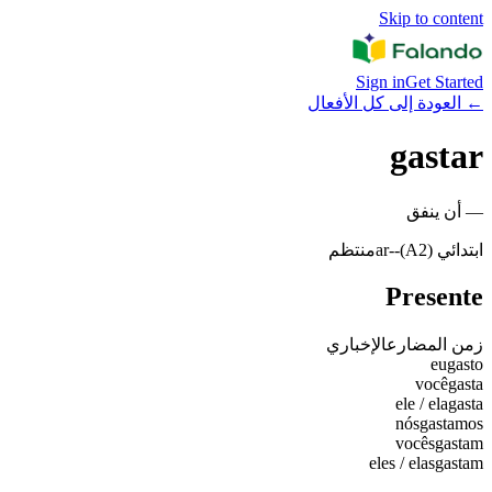
Skip to content
Sign in
Get Started
←
العودة إلى كل الأفعال
gastar
—
أن ينفق
ابتدائي (A2)
-
-ar
منتظم
Presente
زمن المضارع
الإخباري
eu
gasto
você
gasta
ele / ela
gasta
nós
gastamos
vocês
gastam
eles / elas
gastam