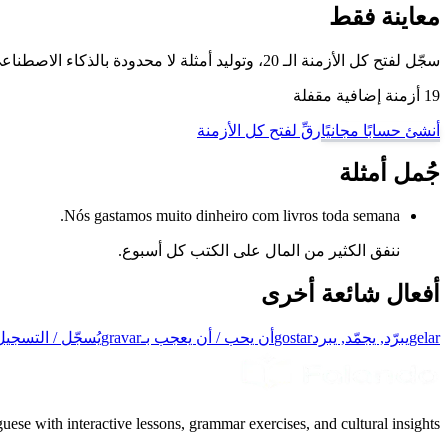
معاينة فقط
سجّل لفتح كل الأزمنة الـ 20، وتوليد أمثلة لا محدودة بالذكاء الاصطناعي، والتمرّن على هذا الفعل وغيره من أفعال البرتغالية البرازيلية مع وضع تدريب تصريف الأفعال لدينا.
19 أزمنة إضافية مقفلة
أنشئ حسابًا مجانيًا
رقِّ لفتح كل الأزمنة
جُمل أمثلة
Nós gastamos muito dinheiro com livros toda semana.
ننفق الكثير من المال على الكتب كل أسبوع.
أفعال شائعة أخرى
gelar
يبرّد, يجمّد, يبرد
gostar
أن يحب / أن يعجب بـ
gravar
يُسجّل / التسجيل
uese with interactive lessons, grammar exercises, and cultural insights.