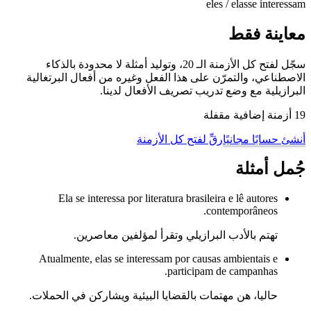
eles / elas
se interessam
معاينة فقط
سجّل لفتح كل الأزمنة الـ 20، وتوليد أمثلة لا محدودة بالذكاء
الاصطناعي، والتمرّن على هذا الفعل وغيره من أفعال البرتغالية
البرازيلية مع وضع تدريب تصريف الأفعال لدينا.
19 أزمنة إضافية مقفلة
أنشئ حسابًا مجانيًا
رقِّ لفتح كل الأزمنة
جُمل أمثلة
Ela se interessa por literatura brasileira e lê autores
contemporâneos.
تهتم بالأدب البرازيلي وتقرأ لمؤلفين معاصرين.
Atualmente, elas se interessam por causas ambientais e
participam de campanhas.
حاليا، هن مهتمات بالقضايا البيئية ويشاركن في الحملات.