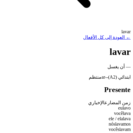
lavar
←
العودة إلى كل الأفعال
lavar
—
أن يغسل
ابتدائي (A2)
-
-ar
منتظم
Presente
زمن المضارع
الإخباري
eu
lavo
você
lava
ele / ela
lava
nós
lavamos
vocês
lavam