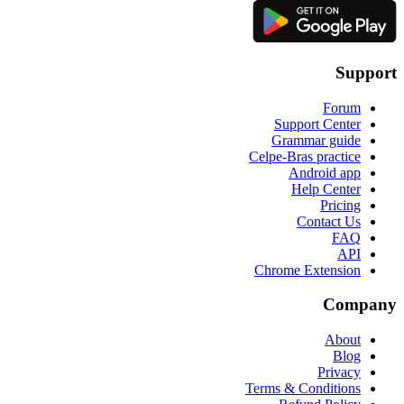
Support
Forum
Support Center
Grammar guide
Celpe-Bras practice
Android app
Help Center
Pricing
Contact Us
FAQ
API
Chrome Extension
Company
About
Blog
Privacy
Terms & Conditions