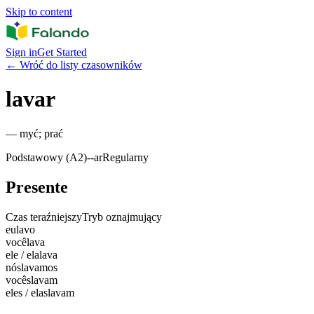
Skip to content
Sign in
Get Started
←
Wróć do listy czasowników
lavar
—
myć; prać
Podstawowy (A2)
-
-ar
Regularny
Presente
Czas teraźniejszy
Tryb oznajmujący
eu
lavo
você
lava
ele / ela
lava
nós
lavamos
vocês
lavam
eles / elas
lavam