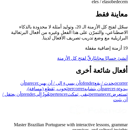
eles / elas
obedecem
معاينة فقط
سجّل لفتح كل الأزمنة الـ 20، وتوليد أمثلة لا محدودة بالذكاء
الاصطناعي، والتمرّن على هذا الفعل وغيره من أفعال البرتغالية
البرازيلية مع وضع تدريب تصريف الأفعال لدينا.
19 أزمنة إضافية مقفلة
أنشئ حسابًا مجانيًا
رقِّ لفتح كل الأزمنة
أفعال شائعة أخرى
ocorrer
يحدث / يقع
ofender
أن يسيء إلى / أن يهين
parecer
أن
يبدو
parecer-se
أن يتشابه
percorrer
يَجوب, يَقطع (مسافة),
يَستعرض
permanecer
يَبقى, يَمكث
pertencer
يَعُودُ إِلَى
prender
أن يعتقل /
أن يثبت
Master Brazilian Portuguese with interactive lessons, grammar
exercises, and cultural insights.