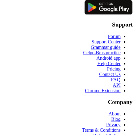
Support
Forum
Support Center
Grammar guide
Celpe-Bras practice
Android app
Help Center
Pricing
Contact Us
FAQ
API
Chrome Extension
Company
About
Blog
Privacy
Terms & Conditions