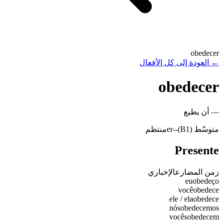
obedecer
←
العودة إلى كل الأفعال
obedecer
—
أن يطيع
متوسّط (B1)
-
-er
منتظم
Presente
زمن المضارع
الإخباري
eu
obedeço
você
obedece
ele / ela
obedece
nós
obedecemos
vocês
obedecem