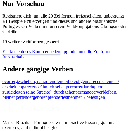
Nur Vorschau
Registriere dich, um alle 20 Zeitformen freizuschalten, unbegrenzt
KI-Beispiele zu erzeugen und dieses und andere brasilianische
Portugiesisch-Verben mit unserem Verbkonjugations-Übungsmodus
zu drillen.
19 weitere Zeitformen gesperrt
Ein kostenloses Konto erstellen
Upgrade, um alle Zeitformen
freizuschalten
Andere gängige Verben
ocorrer
geschehen, passieren
ofender
beleidigen
parecer
scheinen /
erscheinen
parecer-se
ähnlich sehen
percorrer
durchqueren,
zurücklegen (eine Strecke), durchgehen
permanecer
verbleiben,
bleiben
pertencer
gehören
prender
festnehmen / befestigen
Master Brazilian Portuguese with interactive lessons, grammar
exercises, and cultural insights.