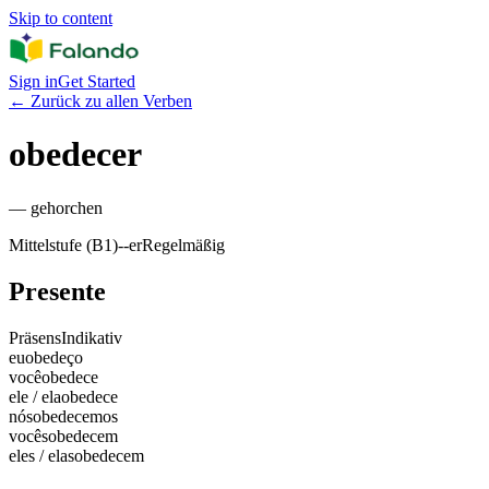
Skip to content
Sign in
Get Started
←
Zurück zu allen Verben
obedecer
—
gehorchen
Mittelstufe (B1)
-
-er
Regelmäßig
Presente
Präsens
Indikativ
eu
obedeço
você
obedece
ele / ela
obedece
nós
obedecemos
vocês
obedecem
eles / elas
obedecem