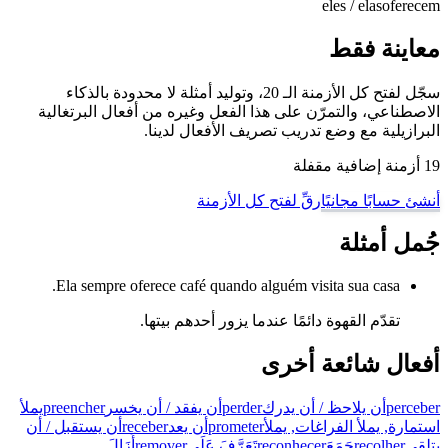
eles / elas
oferecem
معاينة فقط
سجّل لفتح كل الأزمنة الـ 20، وتوليد أمثلة لا محدودة بالذكاء
الاصطناعي، والتمرّن على هذا الفعل وغيره من أفعال البرتغالية
البرازيلية مع وضع تدريب تصريف الأفعال لدينا.
19 أزمنة إضافية مقفلة
أنشئ حسابًا مجانيًا
رقِّ لفتح كل الأزمنة
جُمل أمثلة
Ela sempre oferece café quando alguém visita sua casa.
تقدّم القهوة دائمًا عندما يزور أحدهم بيتها.
أفعال شائعة أخرى
perceber
أن يلاحظ / أن يدرك
perder
أن يفقد / أن يخسر
preencher
يملأ
استمارة, يملأ الفراغات, يملأ
prometer
أن يعد
receber
أن يستقبل / أن
يتلقى
recolher
جَمَعَ
reconhecer
تَعَرَّفَ عَلَى
remover
أَزَالَ