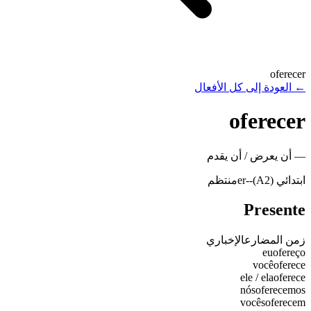
oferecer
←
العودة إلى كل الأفعال
oferecer
—
أن يعرض / أن يقدم
ابتدائي (A2)
-
-er
منتظم
Presente
زمن المضارع
الإخباري
eu
ofereço
você
oferece
ele / ela
oferece
nós
oferecemos
vocês
oferecem