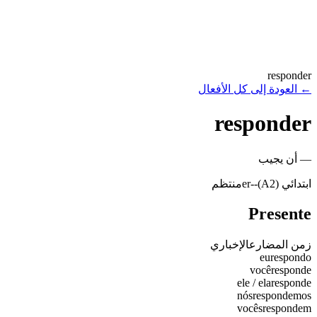
responder
←
العودة إلى كل الأفعال
responder
—
أن يجيب
ابتدائي (A2)
-
-er
منتظم
Presente
زمن المضارع
الإخباري
eu
respondo
você
responde
ele / ela
responde
nós
respondemos
vocês
respondem