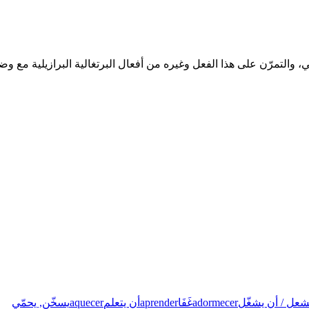
شعل / أن يشغّل
adormecer
غَفَا
aprender
أن يتعلم
aquecer
يسخّن, يحمّي