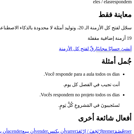
eles / elas
respondem
معاينة فقط
سجّل لفتح كل الأزمنة الـ 20، وتوليد أمثلة لا محدودة بالذكاء الاصطناعي، والتمرّن على هذا الفعل وغيره من أفعال البرتغالية البرازيلية مع وضع تدريب تصريف الأفعال لدينا.
19 أزمنة إضافية مقفلة
أنشئ حسابًا مجانيًا
رقِّ لفتح كل الأزمنة
جُمل أمثلة
Você responde para a aula todos os dias.
أنت تجيب في الفصل كل يوم.
Vocês respondem no projeto todos os dias.
تَستَجيبونَ في المَشروعِ كُلَّ يَومٍ.
أفعال شائعة أخرى
roer
قَضَمَ
tremer
اِرْتَجَفَ / اِرْتَعَدَ
varrer
أن يكنس
vender
أن يبيع
acender
أن ي