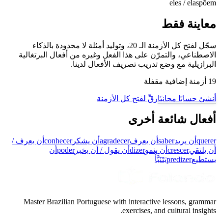
eles / elas
põem
معاينة فقط
سجّل لفتح كل الأزمنة الـ 20، وتوليد أمثلة لا محدودة بالذكاء
الاصطناعي، والتمرّن على هذا الفعل وغيره من أفعال البرتغالية
البرازيلية مع وضع تدريب تصريف الأفعال لدينا.
19 أزمنة إضافية مقفلة
أنشئ حسابًا مجانيًا
رقِّ لفتح كل الأزمنة
أفعال شائعة أخرى
querer
أن يريد
saber
أن يعرف
agradecer
أن يشكر
conhecer
أن يعرف /
أن يلتقي
crescer
أن ينمو
dizer
أن يقول / أن يخبر
poder
أن
يستطيع
predizer
يَتَنَبَّأُ
Master Brazilian Portuguese with interactive lessons, grammar
exercises, and cultural insights.