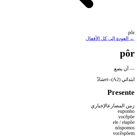
pôr
←
العودة إلى كل الأفعال
pôr
—
أن يضع
ابتدائي (A2)
-
-er
شاذّ
Presente
زمن المضارع
الإخباري
eu
ponho
você
põe
ele / ela
põe
nós
pomos
vocês
põem