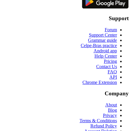
Support
Forum
Support Center
Grammar guide
Celpe-Bras practice
Android app
Help Center
Pricing
Contact Us
FAQ
API
Chrome Extension
Company
About
Blog
Privacy
Terms & Conditions
Refund Policy