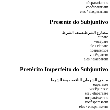
nós
pararíamos
vocês
parariam
eles / elas
parariam
Presente do Subjuntivo
مضارع الشرطي
صيغة الشرط
eu
pare
você
pare
ele / ela
pare
nós
paremos
vocês
parem
eles / elas
parem
Pretérito Imperfeito do Subjuntivo
ماضي الشرطي الناقص
صيغة الشرط
eu
parasse
você
parasse
ele / ela
parasse
nós
parássemos
vocês
parassem
eles / elas
parassem