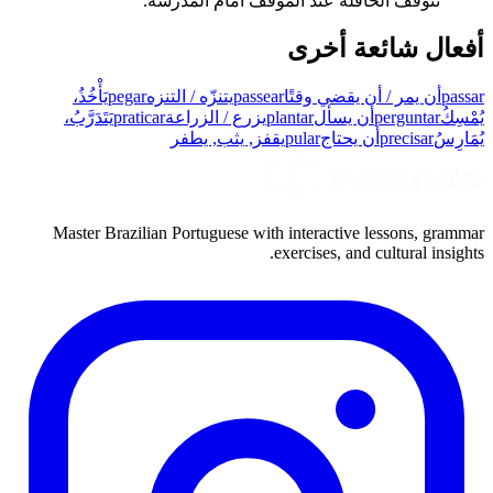
تتوقف الحافلة عند الموقف أمام المدرسة.
أفعال شائعة أخرى
passar
أن يمر / أن يقضي وقتًا
passear
يتنزّه / التنزه
pegar
يَأْخُذُ،
يُمْسِكُ
perguntar
أن يسأل
plantar
يزرع / الزراعة
praticar
يَتَدَرَّبُ،
يُمَارِسُ
precisar
أن يحتاج
pular
يقفز, يثب, يطفر
Master Brazilian Portuguese with interactive lessons, grammar
exercises, and cultural insights.