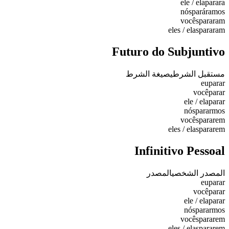
ele / ela
parara
nós
paráramos
vocês
pararam
eles / elas
pararam
Futuro do Subjuntivo
مستقبل الشرطي
صيغة الشرط
eu
parar
você
parar
ele / ela
parar
nós
pararmos
vocês
pararem
eles / elas
pararem
Infinitivo Pessoal
المصدر الشخصي
المصدر
eu
parar
você
parar
ele / ela
parar
nós
pararmos
vocês
pararem
eles / elas
pararem