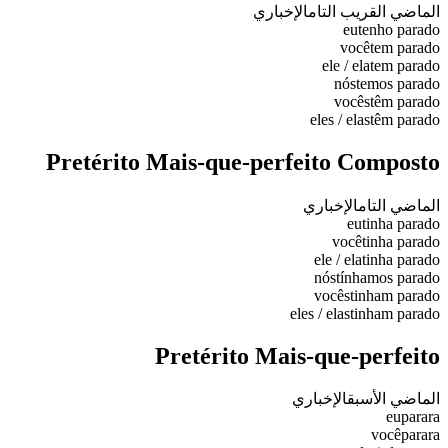
الماضي القريب التام
الإخباري
eu
tenho parado
você
tem parado
ele / ela
tem parado
nós
temos parado
vocês
têm parado
eles / elas
têm parado
Pretérito Mais-que-perfeito Composto
الماضي التام
الإخباري
eu
tinha parado
você
tinha parado
ele / ela
tinha parado
nós
tínhamos parado
vocês
tinham parado
eles / elas
tinham parado
Pretérito Mais-que-perfeito
الماضي الأسبق
الإخباري
eu
parara
você
parara