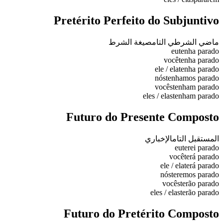
Pretérito Perfeito do Subjuntivo
ماضي الشرطي التام
صيغة الشرط
eu
tenha parado
você
tenha parado
ele / ela
tenha parado
nós
tenhamos parado
vocês
tenham parado
eles / elas
tenham parado
Futuro do Presente Composto
المستقبل التام
الإخباري
eu
terei parado
você
terá parado
ele / ela
terá parado
nós
teremos parado
vocês
terão parado
eles / elas
terão parado
Futuro do Pretérito Composto