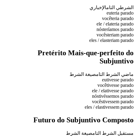
الشرطي التام
الإخباري
eu
teria parado
você
teria parado
ele / ela
teria parado
nós
teríamos parado
vocês
teriam parado
eles / elas
teriam parado
Pretérito Mais-que-perfeito do
Subjuntivo
ماضي الشرط التام
صيغة الشرط
eu
tivesse parado
você
tivesse parado
ele / ela
tivesse parado
nós
tivéssemos parado
vocês
tivessem parado
eles / elas
tivessem parado
Futuro do Subjuntivo Composto
مستقبل الشرط التام
صيغة الشرط