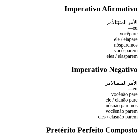
Imperativo Afirmativo
الأمر المثبَت
الأمر
—
eu
você
pare
ele / ela
pare
nós
paremos
vocês
parem
eles / elas
parem
Imperativo Negativo
الأمر المنفي
الأمر
—
eu
você
não pare
ele / ela
não pare
nós
não paremos
vocês
não parem
eles / elas
não parem
Pretérito Perfeito Composto