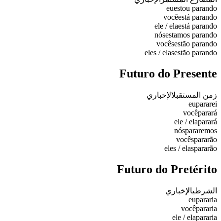
eu
estou parando
você
está parando
ele / ela
está parando
nós
estamos parando
vocês
estão parando
eles / elas
estão parando
Futuro do Presente
زمن المستقبل
الإخباري
eu
pararei
você
parará
ele / ela
parará
nós
pararemos
vocês
pararão
eles / elas
pararão
Futuro do Pretérito
الشرطي
الإخباري
eu
pararia
você
pararia
ele / ela
pararia