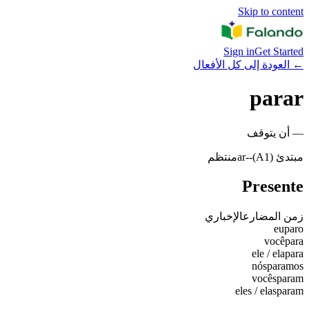
Skip to content
Sign in
Get Started
←
العودة إلى كل الأفعال
parar
—
أن يتوقف
مبتدئ (A1)
-
-ar
منتظم
Presente
زمن المضارع
الإخباري
eu
paro
você
para
ele / ela
para
nós
paramos
vocês
param
eles / elas
param