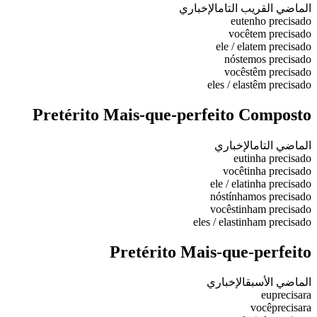
الماضي القريب التام
الإخباري
eu
tenho precisado
você
tem precisado
ele / ela
tem precisado
nós
temos precisado
vocês
têm precisado
eles / elas
têm precisado
Pretérito Mais-que-perfeito Composto
الماضي التام
الإخباري
eu
tinha precisado
você
tinha precisado
ele / ela
tinha precisado
nós
tínhamos precisado
vocês
tinham precisado
eles / elas
tinham precisado
Pretérito Mais-que-perfeito
الماضي الأسبق
الإخباري
eu
precisara
você
precisara