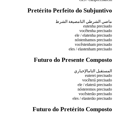
Pretérito Perfeito do Subjuntivo
ماضي الشرطي التام
صيغة الشرط
eu
tenha precisado
você
tenha precisado
ele / ela
tenha precisado
nós
tenhamos precisado
vocês
tenham precisado
eles / elas
tenham precisado
Futuro do Presente Composto
المستقبل التام
الإخباري
eu
terei precisado
você
terá precisado
ele / ela
terá precisado
nós
teremos precisado
vocês
terão precisado
eles / elas
terão precisado
Futuro do Pretérito Composto