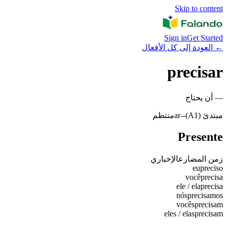
Skip to content
Sign in
Get Started
←
العودة إلى كل الأفعال
precisar
—
أن يحتاج
مبتدئ (A1)
-
-ar
منتظم
Presente
زمن المضارع
الإخباري
eu
preciso
você
precisa
ele / ela
precisa
nós
precisamos
vocês
precisam
eles / elas
precisam