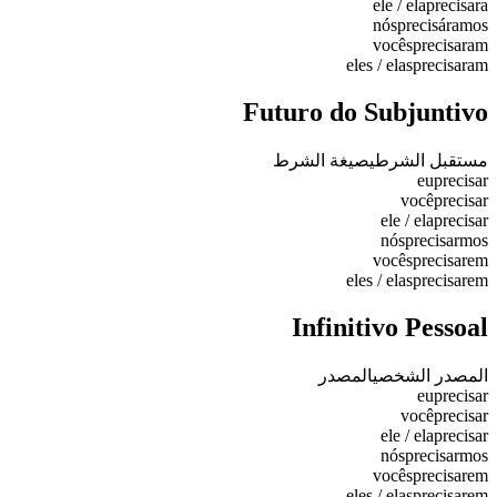
ele / ela
precisara
nós
precisáramos
vocês
precisaram
eles / elas
precisaram
Futuro do Subjuntivo
مستقبل الشرطي
صيغة الشرط
eu
precisar
você
precisar
ele / ela
precisar
nós
precisarmos
vocês
precisarem
eles / elas
precisarem
Infinitivo Pessoal
المصدر الشخصي
المصدر
eu
precisar
você
precisar
ele / ela
precisar
nós
precisarmos
vocês
precisarem
eles / elas
precisarem