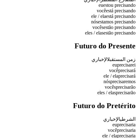
eu
estou precisando
você
está precisando
ele / ela
está precisando
nós
estamos precisando
vocês
estão precisando
eles / elas
estão precisando
Futuro do Presente
زمن المستقبل
الإخباري
eu
precisarei
você
precisará
ele / ela
precisará
nós
precisaremos
vocês
precisarão
eles / elas
precisarão
Futuro do Pretérito
الشرطي
الإخباري
eu
precisaria
você
precisaria
ele / ela
precisaria