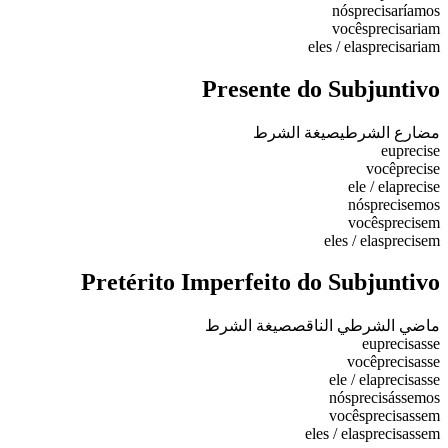
nós
precisaríamos
vocês
precisariam
eles / elas
precisariam
Presente do Subjuntivo
مضارع الشرطي
صيغة الشرط
eu
precise
você
precise
ele / ela
precise
nós
precisemos
vocês
precisem
eles / elas
precisem
Pretérito Imperfeito do Subjuntivo
ماضي الشرطي الناقص
صيغة الشرط
eu
precisasse
você
precisasse
ele / ela
precisasse
nós
precisássemos
vocês
precisassem
eles / elas
precisassem