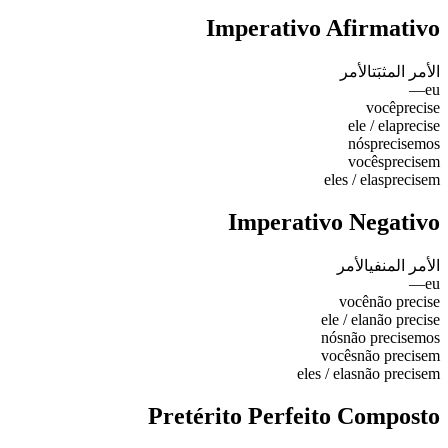
Imperativo Afirmativo
الأمر المثبَت
الأمر
—
eu
você
precise
ele / ela
precise
nós
precisemos
vocês
precisem
eles / elas
precisem
Imperativo Negativo
الأمر المنفي
الأمر
—
eu
você
não precise
ele / ela
não precise
nós
não precisemos
vocês
não precisem
eles / elas
não precisem
Pretérito Perfeito Composto