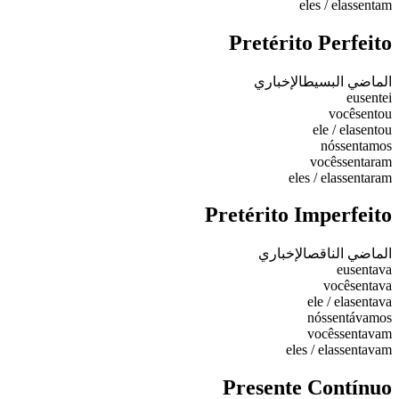
eles / elas
sentam
Pretérito Perfeito
الماضي البسيط
الإخباري
eu
sentei
você
sentou
ele / ela
sentou
nós
sentamos
vocês
sentaram
eles / elas
sentaram
Pretérito Imperfeito
الماضي الناقص
الإخباري
eu
sentava
você
sentava
ele / ela
sentava
nós
sentávamos
vocês
sentavam
eles / elas
sentavam
Presente Contínuo