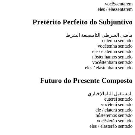
vocês
sentarem
eles / elas
sentarem
Pretérito Perfeito do Subjuntivo
ماضي الشرطي التام
صيغة الشرط
eu
tenha sentado
você
tenha sentado
ele / ela
tenha sentado
nós
tenhamos sentado
vocês
tenham sentado
eles / elas
tenham sentado
Futuro do Presente Composto
المستقبل التام
الإخباري
eu
terei sentado
você
terá sentado
ele / ela
terá sentado
nós
teremos sentado
vocês
terão sentado
eles / elas
terão sentado