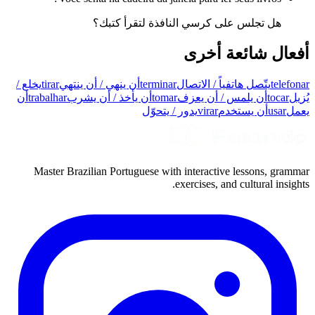
هل تجلس على كرسي النافذة لتقرأ كتبك؟
أفعال شائعة أخرى
telefonar
يتّصل هاتفياً / الاتصال
terminar
أن ينهي / أن ينتهي
tirar
يخلع /
يُزيل
tocar
أن يلمس / أن يعزف
tomar
أن يأخذ / أن يشرب
trabalhar
أن
يعمل
usar
أن يستخدم
virar
يدور / يتحوّل
Master Brazilian Portuguese with interactive lessons, grammar
exercises, and cultural insights.