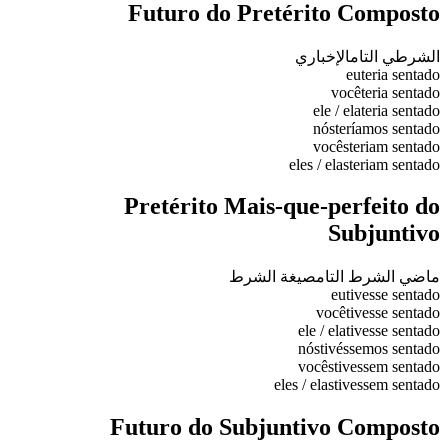
Futuro do Pretérito Composto
الشرطي التام
الإخباري
eu
teria sentado
você
teria sentado
ele / ela
teria sentado
nós
teríamos sentado
vocês
teriam sentado
eles / elas
teriam sentado
Pretérito Mais-que-perfeito do
Subjuntivo
ماضي الشرط التام
صيغة الشرط
eu
tivesse sentado
você
tivesse sentado
ele / ela
tivesse sentado
nós
tivéssemos sentado
vocês
tivessem sentado
eles / elas
tivessem sentado
Futuro do Subjuntivo Composto