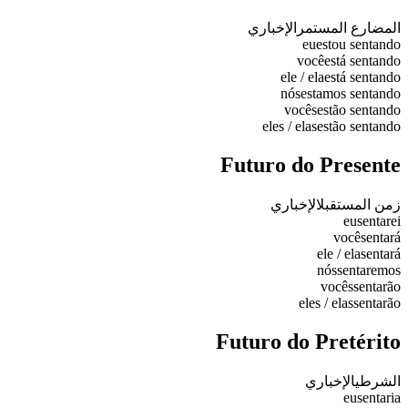
المضارع المستمر
الإخباري
eu
estou sentando
você
está sentando
ele / ela
está sentando
nós
estamos sentando
vocês
estão sentando
eles / elas
estão sentando
Futuro do Presente
زمن المستقبل
الإخباري
eu
sentarei
você
sentará
ele / ela
sentará
nós
sentaremos
vocês
sentarão
eles / elas
sentarão
Futuro do Pretérito
الشرطي
الإخباري
eu
sentaria