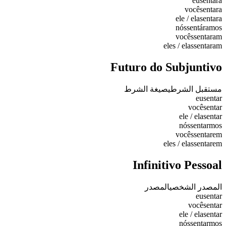
eu
sentara
você
sentara
ele / ela
sentara
nós
sentáramos
vocês
sentaram
eles / elas
sentaram
Futuro do Subjuntivo
مستقبل الشرطي
صيغة الشرط
eu
sentar
você
sentar
ele / ela
sentar
nós
sentarmos
vocês
sentarem
eles / elas
sentarem
Infinitivo Pessoal
المصدر الشخصي
المصدر
eu
sentar
você
sentar
ele / ela
sentar
nós
sentarmos