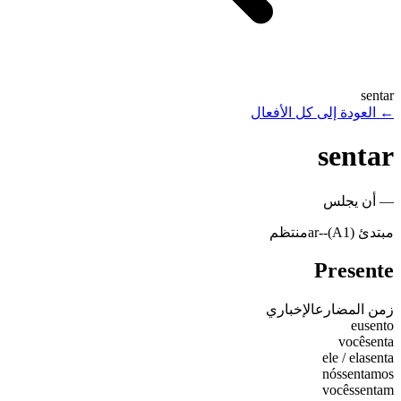
sentar
←
العودة إلى كل الأفعال
sentar
—
أن يجلس
مبتدئ (A1)
-
-ar
منتظم
Presente
زمن المضارع
الإخباري
eu
sento
você
senta
ele / ela
senta
nós
sentamos
vocês
sentam