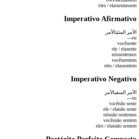
eles / elas
sentassem
Imperativo Afirmativo
الأمر المثبَت
الأمر
—
eu
você
sente
ele / ela
sente
nós
sentemos
vocês
sentem
eles / elas
sentem
Imperativo Negativo
الأمر المنفي
الأمر
—
eu
você
não sente
ele / ela
não sente
nós
não sentemos
vocês
não sentem
eles / elas
não sentem
Pretérito Perfeito Composto