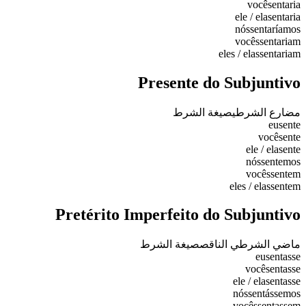
você
sentaria
ele / ela
sentaria
nós
sentaríamos
vocês
sentariam
eles / elas
sentariam
Presente do Subjuntivo
مضارع الشرطي
صيغة الشرط
eu
sente
você
sente
ele / ela
sente
nós
sentemos
vocês
sentem
eles / elas
sentem
Pretérito Imperfeito do Subjuntivo
ماضي الشرطي الناقص
صيغة الشرط
eu
sentasse
você
sentasse
ele / ela
sentasse
nós
sentássemos
vocês
sentassem