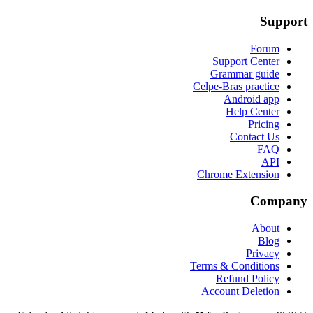
Support
Forum
Support Center
Grammar guide
Celpe-Bras practice
Android app
Help Center
Pricing
Contact Us
FAQ
API
Chrome Extension
Company
About
Blog
Privacy
Terms & Conditions
Refund Policy
Account Deletion