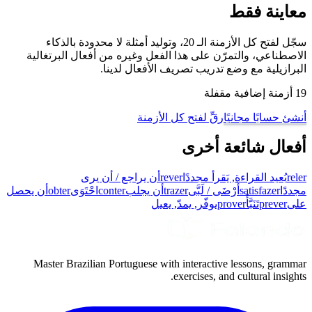
معاينة فقط
سجّل لفتح كل الأزمنة الـ 20، وتوليد أمثلة لا محدودة بالذكاء
الاصطناعي، والتمرّن على هذا الفعل وغيره من أفعال البرتغالية
البرازيلية مع وضع تدريب تصريف الأفعال لدينا.
19 أزمنة إضافية مقفلة
أنشئ حسابًا مجانيًا
رقِّ لفتح كل الأزمنة
أفعال شائعة أخرى
reler
يُعيد القراءة, يَقرأ مجددًا
rever
أن يراجع / أن يرى
مجددًا
satisfazer
أَرْضَى / لَبَّى
trazer
أن يجلب
conter
احْتَوَى
obter
أن يحصل
على
prever
تَنَبَّأَ
prover
يوفّر, يمدّ, يعيل
Master Brazilian Portuguese with interactive lessons, grammar
exercises, and cultural insights.