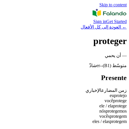
Skip to content
Sign in
Get Started
←
العودة إلى كل الأفعال
proteger
—
أن يحمي
متوسّط (B1)
-
-er
شاذّ
Presente
زمن المضارع
الإخباري
eu
protejo
você
protege
ele / ela
protege
nós
protegemos
vocês
protegem
eles / elas
protegem