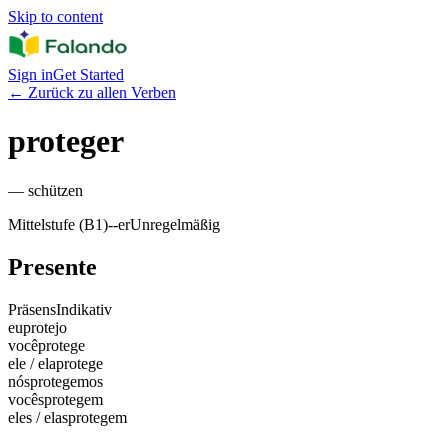
Skip to content
Sign in
Get Started
←
Zurück zu allen Verben
proteger
—
schützen
Mittelstufe (B1)
-
-er
Unregelmäßig
Presente
Präsens
Indikativ
eu
protejo
você
protege
ele / ela
protege
nós
protegemos
vocês
protegem
eles / elas
protegem