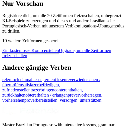
Nur Vorschau
Registriere dich, um alle 20 Zeitformen freizuschalten, unbegrenzt
KI-Beispiele zu erzeugen und dieses und andere brasilianische
Portugiesisch-Verben mit unserem Verbkonjugations-Übungsmodus
zu drillen.
19 weitere Zeitformen gesperrt
Ein kostenloses Konto erstellen
Upgrade, um alle Zeitformen
freizuschalten
Andere gängige Verben
reler
noch einmal lesen, erneut lesen
rever
wiedersehen /
überprüfen
satisfazer
befriedigen,
zufriedenstellen
trazer
bringen
conter
enthalten,
zurückhalten
obter
erhalten / erlangen
prever
vorhersagen,
vorhersehen
prover
bereitstellen, versorgen, unterstützen
Master Brazilian Portuguese with interactive lessons, grammar