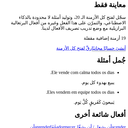
معاينة فقط
سجّل لفتح كل الأزمنة الـ 20، وتوليد أمثلة لا محدودة بالذكاء
الاصطناعي، والتمرّن على هذا الفعل وغيره من أفعال البرتغالية
البرازيلية مع وضع تدريب تصريف الأفعال لدينا.
19 أزمنة إضافية مقفلة
أنشئ حسابًا مجانيًا
رقِّ لفتح كل الأزمنة
جُمل أمثلة
Ele vende com calma todos os dias.
يبيع بهدوء كل يوم.
Eles vendem em equipe todos os dias.
يَبيعونَ كَفَريقٍ كُلَّ يَوم.
أفعال شائعة أخرى
acender
أن يشعل / أن يشغّل
adormecer
غَفَا
aprender
أن