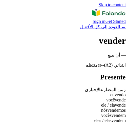
Skip to content
Sign in
Get Started
←
العودة إلى كل الأفعال
vender
—
أن يبيع
ابتدائي (A2)
-
-er
منتظم
Presente
زمن المضارع
الإخباري
eu
vendo
você
vende
ele / ela
vende
nós
vendemos
vocês
vendem
eles / elas
vendem