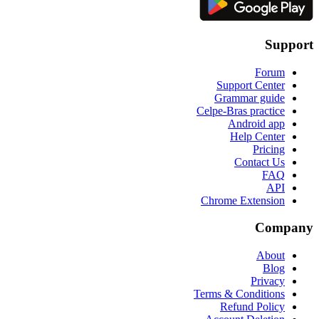
Support
Forum
Support Center
Grammar guide
Celpe-Bras practice
Android app
Help Center
Pricing
Contact Us
FAQ
API
Chrome Extension
Company
About
Blog
Privacy
Terms & Conditions
Refund Policy