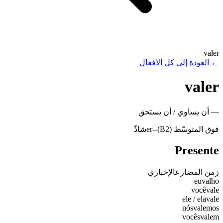
valer
←
العودة إلى كل الأفعال
valer
—
أن يساوي / أن يستحق
فوق المتوسّط (B2)
-
-er
شاذّ
Presente
زمن المضارع
الإخباري
eu
valho
você
vale
ele / ela
vale
nós
valemos
vocês
valem