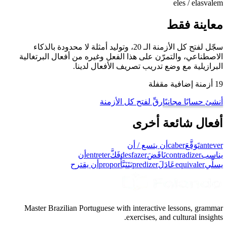
eles / elas
valem
معاينة فقط
سجّل لفتح كل الأزمنة الـ 20، وتوليد أمثلة لا محدودة بالذكاء
الاصطناعي، والتمرّن على هذا الفعل وغيره من أفعال البرتغالية
البرازيلية مع وضع تدريب تصريف الأفعال لدينا.
19 أزمنة إضافية مقفلة
أنشئ حسابًا مجانيًا
رقِّ لفتح كل الأزمنة
أفعال شائعة أخرى
antever
تَوَقَّعَ
caber
أن يتسع / أن
يناسب
contradizer
نَاقَضَ
desfazer
فَكَّ
entreter
أن
يسلّي
equivaler
عَادَلَ
predizer
يَتَنَبَّأُ
propor
أن يقترح
Master Brazilian Portuguese with interactive lessons, grammar
exercises, and cultural insights.