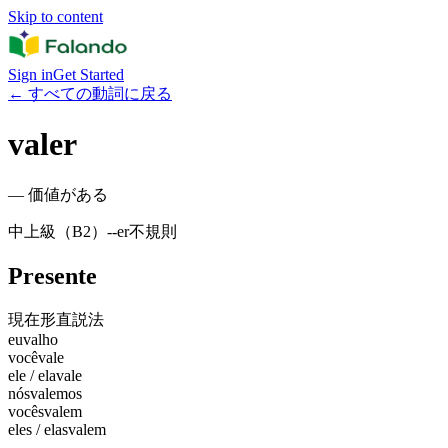
Skip to content
Sign in
Get Started
←
すべての動詞に戻る
valer
—
価値がある
中上級（B2）
-
-er
不規則
Presente
現在形
直説法
eu
valho
você
vale
ele / ela
vale
nós
valemos
vocês
valem
eles / elas
valem