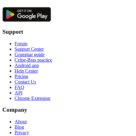
Support
Forum
Support Center
Grammar guide
Celpe-Bras practice
Android app
Help Center
Pricing
Contact Us
FAQ
API
Chrome Extension
Company
About
Blog
Privacy