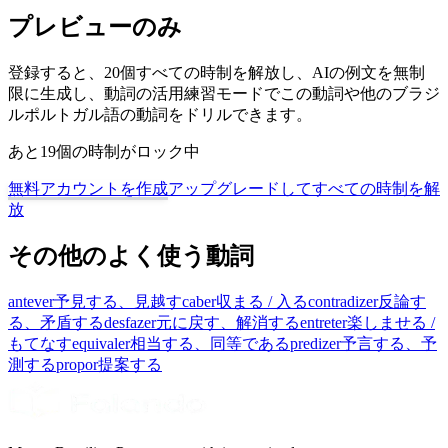
プレビューのみ
登録すると、20個すべての時制を解放し、AIの例文を無制
限に生成し、動詞の活用練習モードでこの動詞や他のブラジ
ルポルトガル語の動詞をドリルできます。
あと19個の時制がロック中
無料アカウントを作成
アップグレードしてすべての時制を解
放
その他のよく使う動詞
antever
予見する、見越す
caber
収まる / 入る
contradizer
反論す
る、矛盾する
desfazer
元に戻す、解消する
entreter
楽しませる /
もてなす
equivaler
相当する、同等である
predizer
予言する、予
測する
propor
提案する