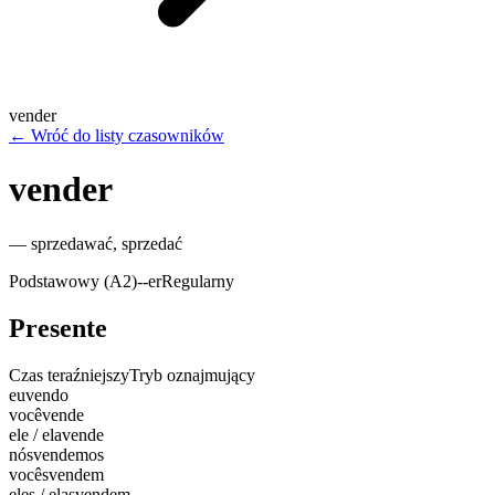
vender
←
Wróć do listy czasowników
vender
—
sprzedawać, sprzedać
Podstawowy (A2)
-
-er
Regularny
Presente
Czas teraźniejszy
Tryb oznajmujący
eu
vendo
você
vende
ele / ela
vende
nós
vendemos
vocês
vendem
eles / elas
vendem