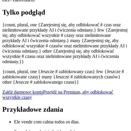
Tylko podgląd
{count, plural, one {Zarejestruj się, aby odblokować # czas oraz
nielimitowane przykłady AI i ćwiczenia odmiany.} few {Zarejestruj
się, aby odblokować wszystkie # czasy oraz nielimitowane
przykłady AI i ćwiczenia odmiany.} many {Zarejestruj się, aby
odblokować wszystkie # czasów oraz nielimitowane przykłady AI i
ćwiczenia odmiany.} other {Zarejestruj się, aby odblokować
wszystkie # czasu oraz nielimitowane przykłady AI i ćwiczenia
odmiany.}}
{count, plural, one {Jeszcze # zablokowany czas} few {Jeszcze #
zablokowane czasy} many {Jeszcze # zablokowanych czasów}
other {Jeszcze # zablokowanego czasu}}
Załóż darmowe konto
Przejdź na Premium, aby odblokować
wszystkie czasy
Przykładowe zdania
Ele vende com calma todos os dias.