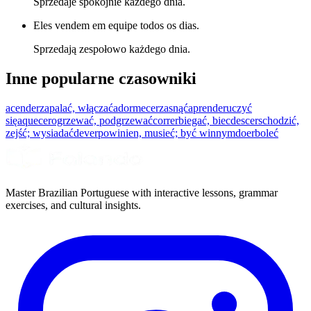
Sprzedaje spokojnie każdego dnia.
Eles vendem em equipe todos os dias.
Sprzedają zespołowo każdego dnia.
Inne popularne czasowniki
acender
zapalać, włączać
adormecer
zasnąć
aprender
uczyć
się
aquecer
ogrzewać, podgrzewać
correr
biegać, biec
descer
schodzić,
zejść; wysiadać
dever
powinien, musieć; być winnym
doer
boleć
Master Brazilian Portuguese with interactive lessons, grammar
exercises, and cultural insights.