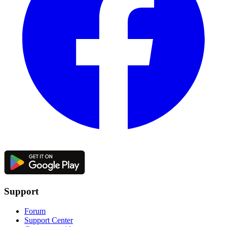
Support
Forum
Support Center