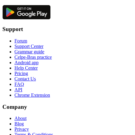
Support
Forum
Support Center
Grammar guide
Celpe-Bras practice
Android app
Help Center
Pricing
Contact Us
FAQ
API
Chrome Extension
Company
About
Blog
Privacy
Terms & Conditions