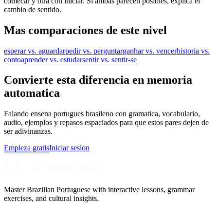
comecar y otra con iniciar. Si ambas parecen posibles, explica el
cambio de sentido.
Mas comparaciones de este nivel
esperar vs. aguardar
pedir vs. perguntar
ganhar vs. vencer
historia vs.
conto
aprender vs. estudar
sentir vs. sentir-se
Convierte esta diferencia en memoria
automatica
Falando ensena portugues brasileno con gramatica, vocabulario,
audio, ejemplos y repasos espaciados para que estos pares dejen de
ser adivinanzas.
Empieza gratis
Iniciar sesion
Master Brazilian Portuguese with interactive lessons, grammar
exercises, and cultural insights.