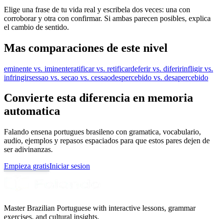
Elige una frase de tu vida real y escribela dos veces: una con
corroborar y otra con confirmar. Si ambas parecen posibles, explica
el cambio de sentido.
Mas comparaciones de este nivel
eminente vs. iminente
ratificar vs. retificar
deferir vs. diferir
infligir vs.
infringir
sessao vs. secao vs. cessao
despercebido vs. desapercebido
Convierte esta diferencia en memoria
automatica
Falando ensena portugues brasileno con gramatica, vocabulario,
audio, ejemplos y repasos espaciados para que estos pares dejen de
ser adivinanzas.
Empieza gratis
Iniciar sesion
Master Brazilian Portuguese with interactive lessons, grammar
exercises, and cultural insights.