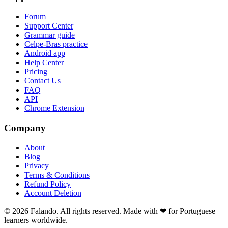
Forum
Support Center
Grammar guide
Celpe-Bras practice
Android app
Help Center
Pricing
Contact Us
FAQ
API
Chrome Extension
Company
About
Blog
Privacy
Terms & Conditions
Refund Policy
Account Deletion
© 2026 Falando. All rights reserved. Made with ❤ for Portuguese
learners worldwide.