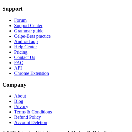
Support
Forum
Support Center
Grammar guide
Celpe-Bras practice
Android app
Help Center
Pricing
Contact Us
FAQ
API
Chrome Extension
Company
About
Blog
Privacy
Terms & Conditions
Refund Policy
Account Deletion