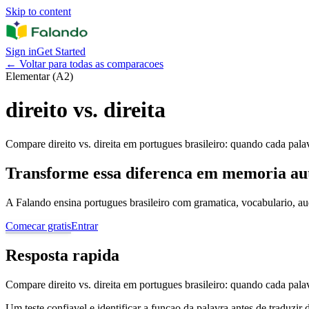
Skip to content
Sign in
Get Started
←
Voltar para todas as comparacoes
Elementar (A2)
direito vs. direita
Compare direito vs. direita em portugues brasileiro: quando cada palav
Transforme essa diferenca em memoria au
A Falando ensina portugues brasileiro com gramatica, vocabulario, au
Comecar gratis
Entrar
Resposta rapida
Compare direito vs. direita em portugues brasileiro: quando cada palav
Um teste confiavel e identificar a funcao da palavra antes de traduzir 