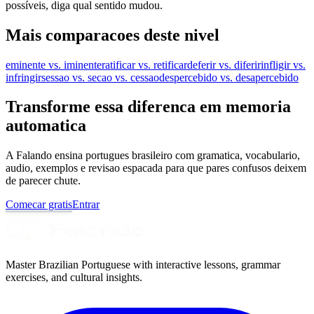
possíveis, diga qual sentido mudou.
Mais comparacoes deste nivel
eminente vs. iminente
ratificar vs. retificar
deferir vs. diferir
infligir vs.
infringir
sessao vs. secao vs. cessao
despercebido vs. desapercebido
Transforme essa diferenca em memoria
automatica
A Falando ensina portugues brasileiro com gramatica, vocabulario,
audio, exemplos e revisao espacada para que pares confusos deixem
de parecer chute.
Comecar gratis
Entrar
Master Brazilian Portuguese with interactive lessons, grammar
exercises, and cultural insights.