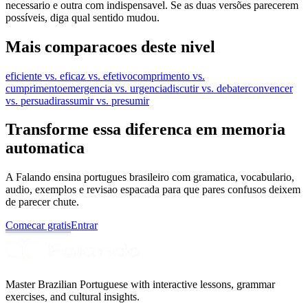
necessario e outra com indispensavel. Se as duas versões parecerem
possíveis, diga qual sentido mudou.
Mais comparacoes deste nivel
eficiente vs. eficaz vs. efetivo
comprimento vs.
cumprimento
emergencia vs. urgencia
discutir vs. debater
convencer
vs. persuadir
assumir vs. presumir
Transforme essa diferenca em memoria
automatica
A Falando ensina portugues brasileiro com gramatica, vocabulario,
audio, exemplos e revisao espacada para que pares confusos deixem
de parecer chute.
Comecar gratis
Entrar
Master Brazilian Portuguese with interactive lessons, grammar
exercises, and cultural insights.