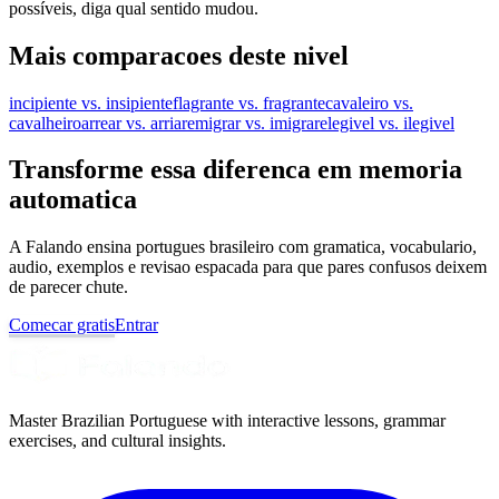
possíveis, diga qual sentido mudou.
Mais comparacoes deste nivel
incipiente vs. insipiente
flagrante vs. fragrante
cavaleiro vs.
cavalheiro
arrear vs. arriar
emigrar vs. imigrar
elegivel vs. ilegivel
Transforme essa diferenca em memoria
automatica
A Falando ensina portugues brasileiro com gramatica, vocabulario,
audio, exemplos e revisao espacada para que pares confusos deixem
de parecer chute.
Comecar gratis
Entrar
Master Brazilian Portuguese with interactive lessons, grammar
exercises, and cultural insights.