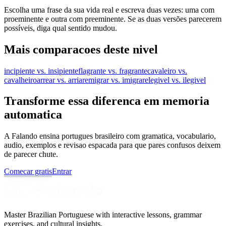
Escolha uma frase da sua vida real e escreva duas vezes: uma com
proeminente e outra com preeminente. Se as duas versões parecerem
possíveis, diga qual sentido mudou.
Mais comparacoes deste nivel
incipiente vs. insipiente
flagrante vs. fragrante
cavaleiro vs.
cavalheiro
arrear vs. arriar
emigrar vs. imigrar
elegivel vs. ilegivel
Transforme essa diferenca em memoria
automatica
A Falando ensina portugues brasileiro com gramatica, vocabulario,
audio, exemplos e revisao espacada para que pares confusos deixem
de parecer chute.
Comecar gratis
Entrar
Master Brazilian Portuguese with interactive lessons, grammar
exercises, and cultural insights.